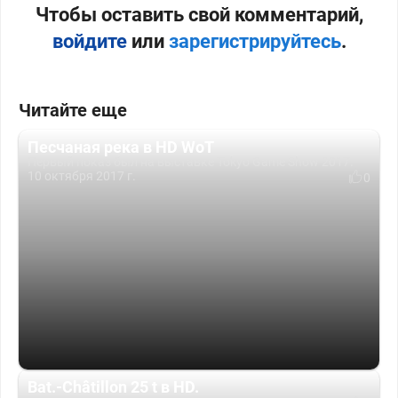
Чтобы оставить свой комментарий,
войдите
или
зарегистрируйтесь
.
Читайте еще
Песчаная река в HD WoT
Первый показ был на выставке Tokyo Game Show 2017.
10 октября 2017 г.
0
Bat.-Châtillon 25 t в HD.