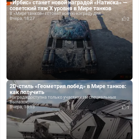
«Ирбис» станет новой наградой «Натиска» —
советский тяж X уровня в Мире танков
В «Мире танков» готовят новую награду для...
Вчера, 18:27
2
2D-стиль «Геометрия побед» в Мире танков:
как получить
Награда доступна только участникам специальных
Вылазок,...
Вчера, 18:13
1