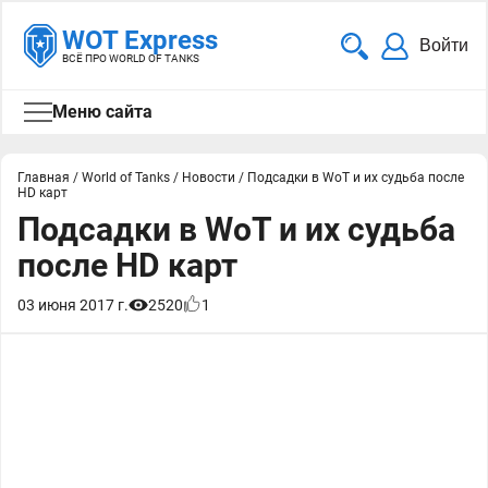
WOT Express
Войти
ВСЁ ПРО WORLD OF TANKS
Меню сайта
Главная
/
World of Tanks
/
Новости
/
Подсадки в WoT и их судьба после
HD карт
Подсадки в WoT и их судьба
после HD карт
03 июня 2017 г.
2520
1