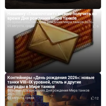
Нашивку «Главпочтамт» можно получить во
время Дня рождения Мира танков
Во время события «День рождения Мира танков 2026»...
05 августа, среда
6
Контейнеры «День рождения 2026»: новые
танки VIII–IX уровней, стиль и другие
награды в Мире танков
Во время празднования Дня рождения Мира танков
2026...
05 августа, среда
12