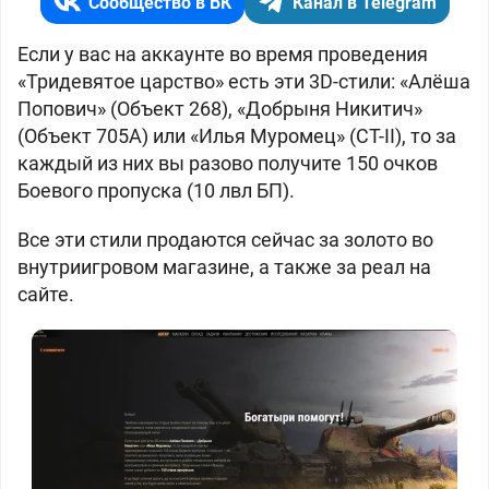
Сообщество в ВК
Канал в Telegram
Если у вас на аккаунте во время проведения
«Тридевятое царство» есть эти 3D-стили: «Алёша
Попович» (
Объект 268), «Добрыня Никитич»
(
Объект 705А) или «Илья Муромец» (
СТ-II), то за
каждый из них вы разово получите 150 очков
Боевого пропуска (10 лвл БП).
Все эти стили продаются сейчас за золото во
внутриигровом магазине, а также за реал на
сайте.