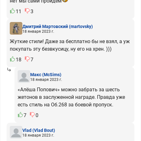
нет мы сами пройдем
11
3
Дмитрий Мартовский
(martovsky)
18 января 2023 г.
Жуткие стили! Даже за бесплатно бы не взял, а уж
покупать эту безвкусицу, ну его на хрен. )))
18
7
Макс
(McSims)
18 января 2023 г.
«Алёша Попович» можно забрать за шесть
жетонов в заслуженной награде. Правда уже
есть стиль на Об.268 за боевой пропуск.
7
0
Vlad
(Vlad Bout)
18 января 2023 г.