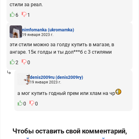
стили за реал.
6
1
nimfomanka
(ukromamka)
19 января 2023 г.
эти стили можно за голду купить в магазе, в
ангаре. 15к голды и ты дол***б с 3 стилями
2
0
denis2009ru
(denis2009ry)
19 января 2023 г.
а мог купить годный прем или хлам на чр
0
0
Чтобы оставить свой комментарий,