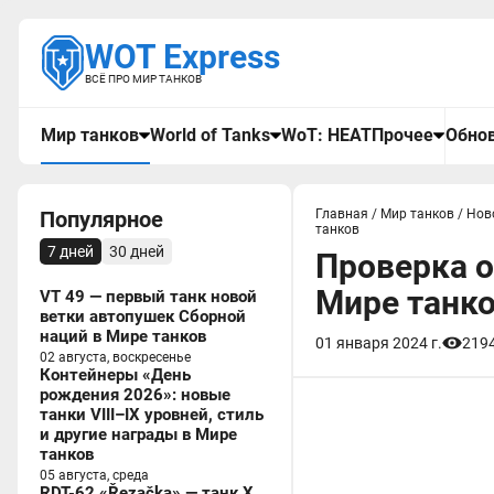
WOT Express
ВСЁ ПРО МИР ТАНКОВ
Мир танков
World of Tanks
WoT: HEAT
Прочее
Обнов
Популярное
Главная
/
Мир танков
/
Нов
танков
7 дней
30 дней
Проверка о
Мире танк
VT 49 — первый танк новой
ветки автопушек Сборной
наций в Мире танков
01 января 2024 г.
219
02 августа, воскресенье
Контейнеры «День
рождения 2026»: новые
танки VIII–IX уровней, стиль
и другие награды в Мире
танков
05 августа, среда
RDT-62 «Řezačka» — танк X