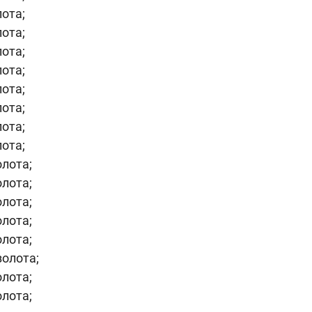
лота;
лота;
лота;
лота;
лота;
лота;
лота;
лота;
золота;
золота;
золота;
золота;
олота;
золота;
олота;
олота;