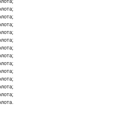
олота;
олота;
олота;
олота;
олота;
олота;
олота;
олота;
олота;
олота;
олота;
олота;
олота;
олота.