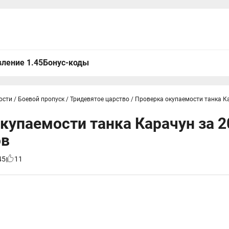
ление 1.45
Бонус-коды
ости
/
Боевой пропуск
/
Тридевятое царство
/
Проверка окупаемости танка Ка
купаемости танка Карачун за 2
ов
45
11