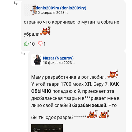
denis2009ru
(denis2009ry)
10 февраля 2023 г.
странно что коричневого мутанта cobra не
убрали
10
1
Nazar
(Nazarov)
10 февраля 2023 г.
Маму разработчика в рот любил.
У этой твари 1700 моих ХП. Беру 7,
КАК
ОБЫЧНО
попадаю к 9, приезжает эта
дисбалансная тварь и в***ривает мне в
лицо свой слабый
барабан хешей
. Что
бы ты сдох разраб ******