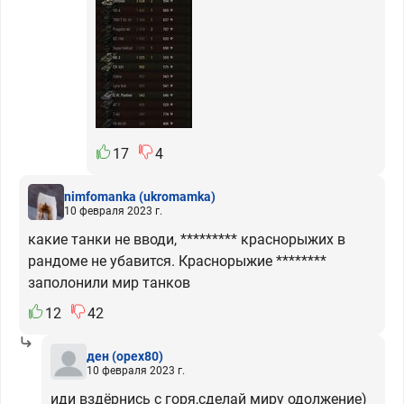
17
4
nimfomanka
(ukromamka)
10 февраля 2023 г.
какие танки не вводи, ********* краснорыжих в
рандоме не убавится. Краснорыжие ********
заполонили мир танков
12
42
ден
(opex80)
10 февраля 2023 г.
иди вздёрнись с горя,сделай миру одолжение)