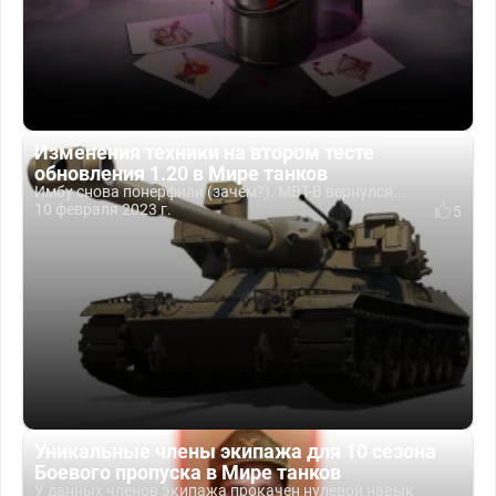
Изменения техники на втором тесте
обновления 1.20 в Мире танков
Имбу снова понерфили (зачем?). MBT-B вернулся...
10 февраля 2023 г.
5
Уникальные члены экипажа для 10 сезона
Боевого пропуска в Мире танков
У данных членов экипажа прокачен нулевой навык