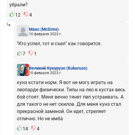
убрали?
12
4
Макс
(McSims)
10 февраля 2023 г.
"Кто успел, тот и съел" как говорится.
7
1
Великий Кукурузо
(Kukuruzo)
10 февраля 2023 г.
кунз кстати норм. Я вот не могу играть на
леопарде физически. Типы на лео в кустах весь
бой стоят. Меня вечно тянет пвп устраивать. А
для такого не нет скилов. Для меня кунз стал
прекрасной заменой. Он едет, стреляет
отлично. Но не имба
14
4