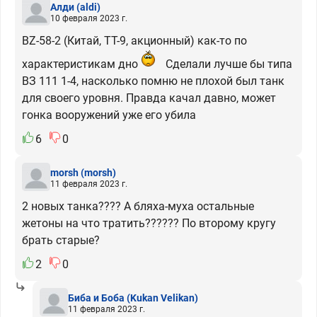
Алди
(aldi)
10 февраля 2023 г.
BZ-58-2 (Китай, ТТ-9, акционный) как-то по
характеристикам дно
Сделали лучше бы типа
ВЗ 111 1-4, насколько помню не плохой был танк
для своего уровня. Правда качал давно, может
гонка вооружений уже его убила
6
0
morsh
(morsh)
11 февраля 2023 г.
2 новых танка???? А бляха-муха остальные
жетоны на что тратить?????? По второму кругу
брать старые?
2
0
Биба и Боба
(Kukan Velikan)
11 февраля 2023 г.