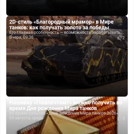
2D-стиль «Благородный мрамор» в Мире
танков: как получать золото за победы
Его главная особенность — возможность зарабатывать...
Вчера, 09:36
2
Нашивку «Главпочтамт» можно получить во
время Дня рождения Мира танков
Во время события «День рождения Мира танков 2026»...
05 августа, среда
5