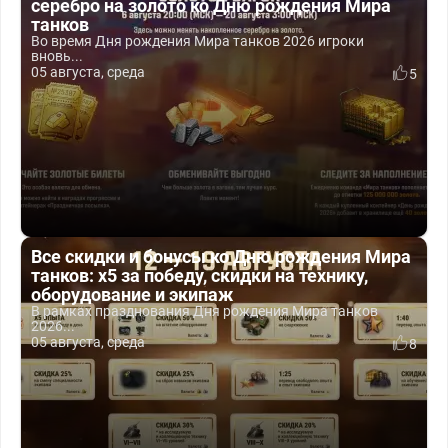
серебро на золото ко Дню рождения Мира
танков
Во время Дня рождения Мира танков 2026 игроки
вновь...
05 августа, среда
5
Все скидки и бонусы ко Дню рождения Мира
танков: x5 за победу, скидки на технику,
оборудование и экипаж
В рамках празднования Дня рождения Мира танков
2026...
05 августа, среда
8