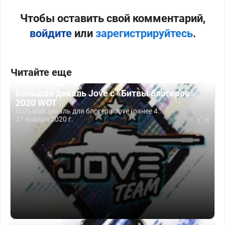
Чтобы оставить свой комментарий,
войдите
или
зарегистрируйтесь
.
Читайте еще
Большая декаль Jove c «Битвы блогеров»
2020 WOT
Большая декаль для блогера Jove (ранее 4...
27 января 2020 г.
6