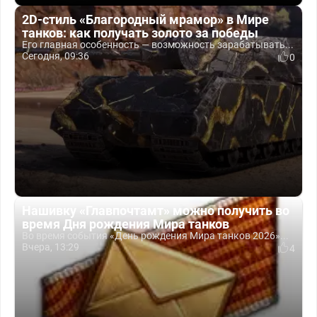
2D-стиль «Благородный мрамор» в Мире
танков: как получать золото за победы
Его главная особенность — возможность зарабатывать...
Сегодня, 09:36
0
Нашивку «Главпочтамт» можно получить во
время Дня рождения Мира танков
Во время события «День рождения Мира танков 2026»...
Вчера, 13:29
4