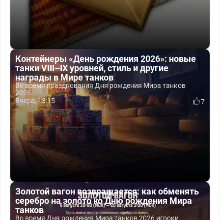
Контейнеры «День рождения 2026»: новые
танки VIII–IX уровней, стиль и другие
награды в Мире танков
Во время празднования Дня рождения Мира танков
2026...
Вчера, 13:15
7
Золотой вагон возвращается: как обменять
серебро на золото ко Дню рождения Мира
танков
Во время Дня рождения Мира танков 2026 игроки