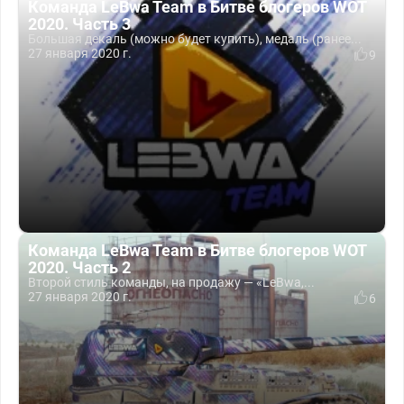
Команда LeBwa Team в Битве блогеров WOT
2020. Часть 3
Большая декаль (можно будет купить), медаль (ранее...
27 января 2020 г.
9
Команда LeBwa Team в Битве блогеров WOT
2020. Часть 2
Второй стиль команды, на продажу — «LeBwa,...
27 января 2020 г.
6