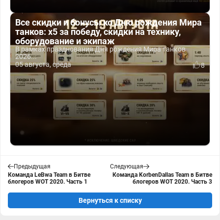
Все скидки и бонусы ко Дню рождения Мира
танков: x5 за победу, скидки на технику,
оборудование и экипаж
В рамках празднования Дня рождения Мира танков
2026...
05 августа, среда
8
Предыдущая
Следующая
Команда LeBwa Team в Битве
Команда KorbenDallas Team в Битве
блогеров WOT 2020. Часть 1
блогеров WOT 2020. Часть 3
Вернуться к списку