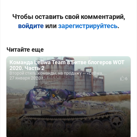
Чтобы оставить свой комментарий,
войдите
или
зарегистрируйтесь
.
Читайте еще
Команда LeBwa Team в Битве блогеров WOT
2020. Часть 2
Второй стиль команды, на продажу — «LeBwa,...
27 января 2020 г.
6