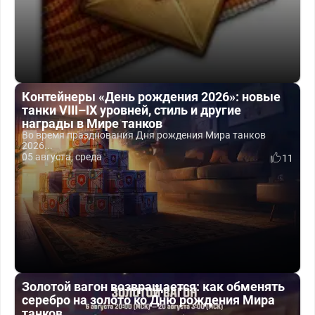
Контейнеры «День рождения 2026»: новые
танки VIII–IX уровней, стиль и другие
награды в Мире танков
Во время празднования Дня рождения Мира танков
2026...
05 августа, среда
11
Золотой вагон возвращается: как обменять
серебро на золото ко Дню рождения Мира
танков