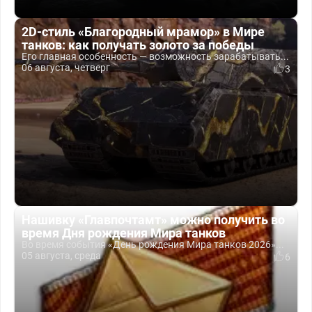
2D-стиль «Благородный мрамор» в Мире
танков: как получать золото за победы
Его главная особенность — возможность зарабатывать...
06 августа, четверг
3
Нашивку «Главпочтамт» можно получить во
время Дня рождения Мира танков
Во время события «День рождения Мира танков 2026»...
05 августа, среда
6