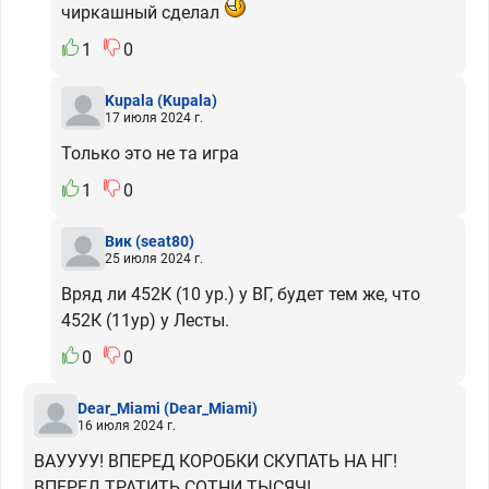
чиркашный сделал
1
0
Kupala
(Kupala)
17 июля 2024 г.
Только это не та игра
1
0
Вик
(seat80)
25 июля 2024 г.
Вряд ли 452К (10 ур.) у ВГ, будет тем же, что
452К (11ур) у Лесты.
0
0
Dear_Miami
(Dear_Miami)
16 июля 2024 г.
ВАУУУУ! ВПЕРЕД КОРОБКИ СКУПАТЬ НА НГ!
ВПЕРЕД ТРАТИТЬ СОТНИ ТЫСЯЧ!