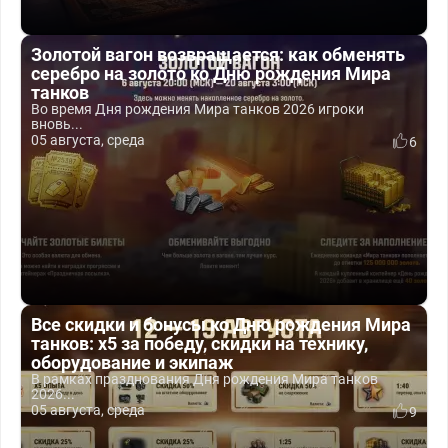
Золотой вагон возвращается: как обменять
серебро на золото ко Дню рождения Мира
танков
Во время Дня рождения Мира танков 2026 игроки
вновь...
05 августа, среда
6
Все скидки и бонусы ко Дню рождения Мира
танков: x5 за победу, скидки на технику,
оборудование и экипаж
В рамках празднования Дня рождения Мира танков
2026...
05 августа, среда
9