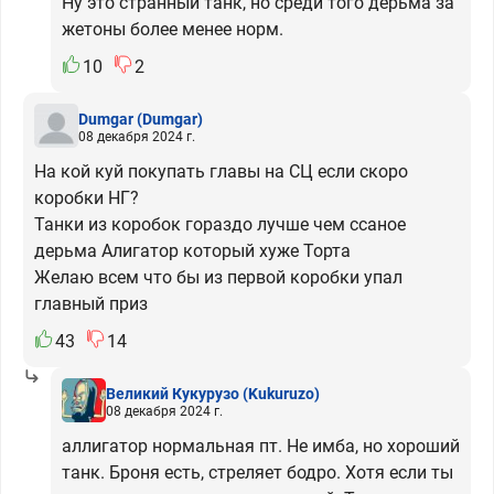
Ну это странный танк, но среди того дерьма за
жетоны более менее норм.
10
2
Dumgar
(Dumgar)
08 декабря 2024 г.
На кой куй покупать главы на СЦ если скоро
коробки НГ?
Танки из коробок гораздо лучше чем ссаное
дерьма Алигатор который хуже Торта
Желаю всем что бы из первой коробки упал
главный приз
43
14
Великий Кукурузо
(Kukuruzo)
08 декабря 2024 г.
аллигатор нормальная пт. Не имба, но хороший
танк. Броня есть, стреляет бодро. Хотя если ты