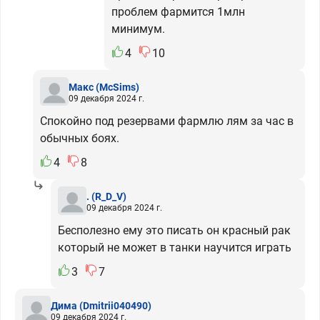
проблем фармится 1млн
минимум.
4
10
Макс
(McSims)
09 декабря 2024 г.
Спокойно под резервами фармлю лям за час в
обычных боях.
4
8
.
(R_D_V)
09 декабря 2024 г.
Бесполезно ему это писать он красный рак
который не может в танки научится играть
3
7
Дима
(Dmitrii040490)
09 декабря 2024 г.