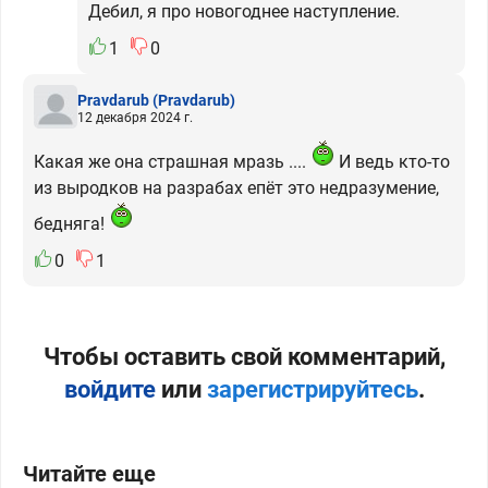
Дебил, я про новогоднее наступление.
1
0
Pravdarub
(Pravdarub)
12 декабря 2024 г.
Какая же она страшная мразь ....
И ведь кто-то
из выродков на разрабах епёт это недразумение,
бедняга!
0
1
Чтобы оставить свой комментарий,
войдите
или
зарегистрируйтесь
.
Читайте еще