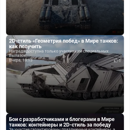
2D-стиль «Геометрия побед» в Мире танков:
как получить
Награда доступна только участникам специальных
Вылазок,...
Вчера, 18:13
1
Бои с разработчиками и блогерами в Мире
танков: контейнеры и 2D-стиль за победу
За участие гарантированы праздничные контейнеры, а...