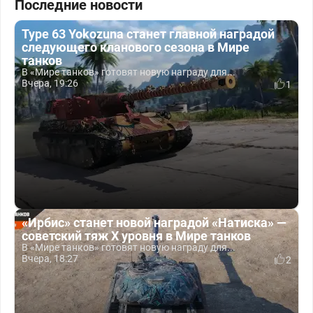
Последние новости
Type 63 Yokozuna станет главной наградой
следующего кланового сезона в Мире
танков
В «Мире танков» готовят новую награду для...
Вчера, 19:26
1
«Ирбис» станет новой наградой «Натиска» —
советский тяж X уровня в Мире танков
В «Мире танков» готовят новую награду для...
Вчера, 18:27
2