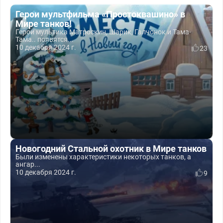
Герои мультфильма «Простоквашино» в
Мире танков!
Герои мультика Матроскин, Шарик, Галчонок и Тама-
Тама.. появятся...
10 декабря 2024 г.
23
Новогодний Стальной охотник в Мире танков
Были изменены характеристики некоторых танков, а
ангар...
10 декабря 2024 г.
9