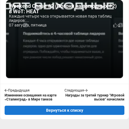
Weekend Chase #2 (Погоня на выходных #2)
в WoT: HEAT
Каждые четыре часа открывается новая пара таблиц
лидеров:...
07 августа, пятница
0
Предыдущая
Следующая
Изменение освещения на карте
Награды за третий турнир "Игровой
«Сталинград» в Мире танков
вызов" начислили
Вернуться к списку