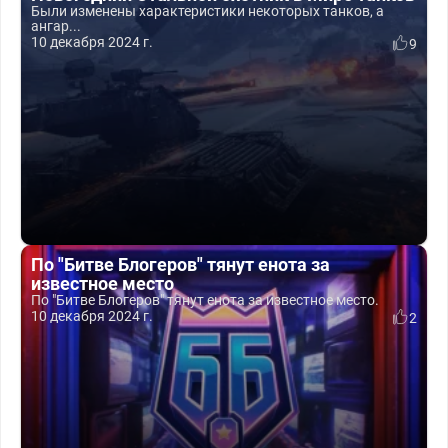
Были изменены характеристики некоторых танков, а
ангар...
10 декабря 2024 г.
9
По "Битве Блогеров" тянут енота за
известное место
По "Битве Блогеров" тянут енота за известное место.
10 декабря 2024 г.
2