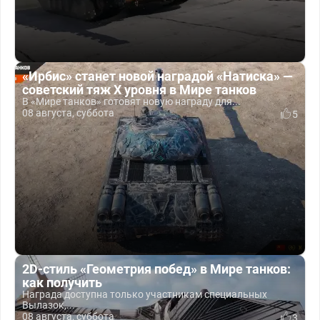
«Ирбис» станет новой наградой «Натиска» —
советский тяж X уровня в Мире танков
В «Мире танков» готовят новую награду для...
08 августа, суббота
5
2D-стиль «Геометрия побед» в Мире танков:
как получить
Награда доступна только участникам специальных
Вылазок,...
08 августа, суббота
3