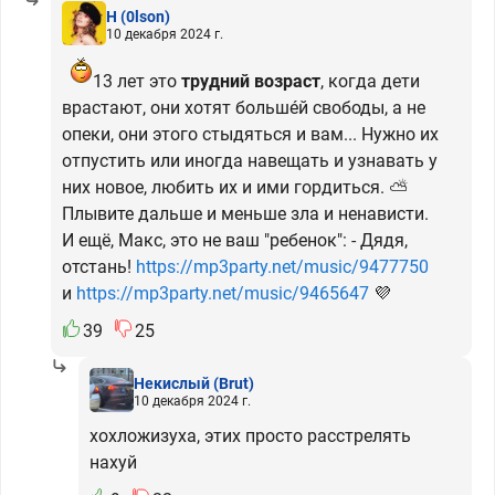
H
(0lson)
10 декабря 2024 г.
13 лет это
трудний возраст
, когда дети
врастают, они хотят большéй свободы, а не
опеки, они этого стыдяться и вам... Нужно их
отпустить или иногда навещать и узнавать у
них новое, любить их и ими гордиться. ⛅
Плывите дальше и меньше зла и ненависти.
И ещё, Макс, это не ваш "ребенок": - Дядя,
отстань!
https://mp3party.net/music/9477750
и
https://mp3party.net/music/9465647
💜
39
25
Некислый
(Brut)
10 декабря 2024 г.
хохложизуха, этих просто расстрелять
нахуй