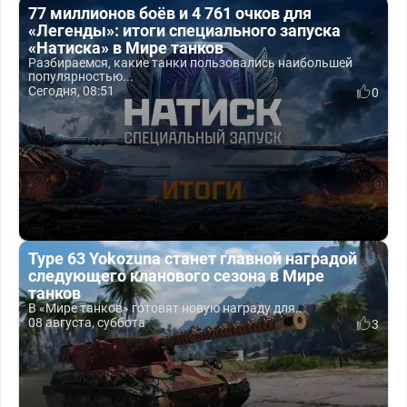
77 миллионов боёв и 4 761 очков для
«Легенды»: итоги специального запуска
«Натиска» в Мире танков
Разбираемся, какие танки пользовались наибольшей
популярностью...
Сегодня, 08:51
0
Type 63 Yokozuna станет главной наградой
следующего кланового сезона в Мире
танков
В «Мире танков» готовят новую награду для...
08 августа, суббота
3