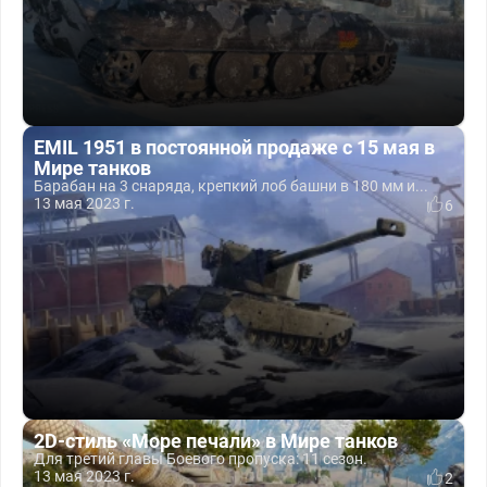
EMIL 1951 в постоянной продаже с 15 мая в
Мире танков
Барабан на 3 снаряда, крепкий лоб башни в 180 мм и...
13 мая 2023 г.
6
2D-стиль «Море печали» в Мире танков
Для третий главы Боевого пропуска: 11 сезон.
13 мая 2023 г.
2