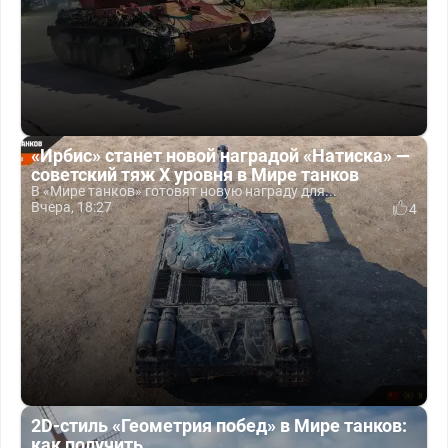
«Ирбис» станет новой наградой «Натиска» —
советский тяж X уровня в Мире танков
В «Мире танков» готовят новую награду для...
Вчера, 18:27
4
2D-стиль «Геометрия побед» в Мире танков:
как получить