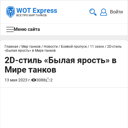
WOT Express
Войти
ВСЁ ПРО МИР ТАНКОВ
Меню сайта
Главная
/
Мир танков
/
Новости
/
Боевой пропуск
/
11 сезон
/
2D-стиль
«Былая ярость» в Мире танков
2D-стиль «Былая ярость» в
Мире танков
13 мая 2023 г.
3088
2