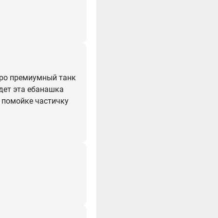
бро премиумный танк
удет эта ебанашка
й помойке частичку