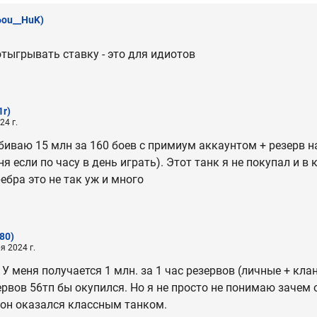
6ou__HuK)
тыгрывать ставку - это для идиотов
1r)
24 г.
тбиваю 15 млн за 160 боев с примиум аккаунтом + резерв н
я если по часу в день играть). Этот танк я не покупал и в к
ребра это не так уж и много
80)
я 2024 г.
 У меня получается 1 млн. за 1 час резервов (личные + кла
езервов 56тп бы окупился. Но я не просто не понимаю зачем
он оказался классным танком.