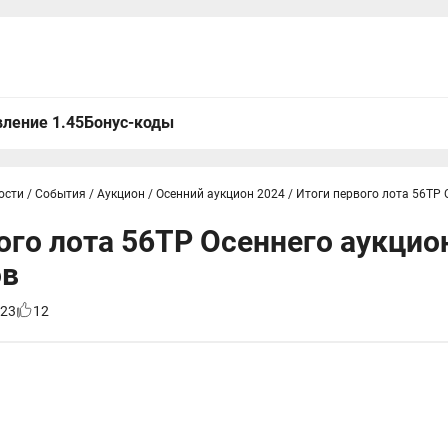
ление 1.45
Бонус-коды
ости
/
События
/
Аукцион
/
Осенний аукцион 2024
/
Итоги первого лота 56TP 
ого лота 56TP Осеннего аукцио
ов
23
12