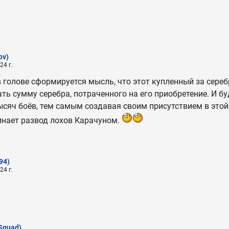
ov)
24 г.
 голове сформируется мысль, что этот купленный за сере
ть сумму серебра, потраченного на его приобретение. И б
ысяч боёв, тем самым создавая своим присутствием в это
инает развод лохов Карачуном.
94)
24 г.
Squad)