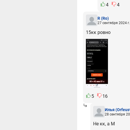
4
4
R
(Ro)
27 сентября 2024 г.
15кк ровно
5
16
Илья
(Orfeus
28 сентября 20
Не кк, а М