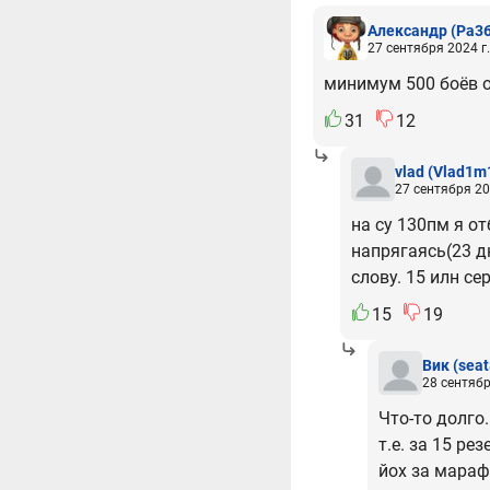
Александр
(Pa3
27 сентября 2024 г.
минимум 500 боёв о
31
12
vlad
(Vlad1m
27 сентября 20
на су 130пм я о
напрягаясь(23 дн
слову. 15 илн се
15
19
Вик
(seat
28 сентябр
Что-то долго.
т.е. за 15 р
йох за мараф