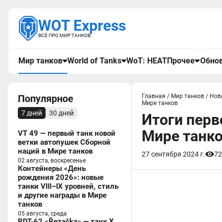
WOT Express
ВСЁ ПРО МИР ТАНКОВ
Мир танков
World of Tanks
WoT: HEAT
Прочее
Обнов
Популярное
Главная
/
Мир танков
/
Нов
Мире танков
7 дней
30 дней
Итоги перв
Мире танк
VT 49 — первый танк новой
ветки автопушек Сборной
наций в Мире танков
27 сентября 2024 г.
72
02 августа, воскресенье
Контейнеры «День
рождения 2026»: новые
танки VIII–IX уровней, стиль
и другие награды в Мире
танков
05 августа, среда
RDT-62 «Řezačka» — танк X