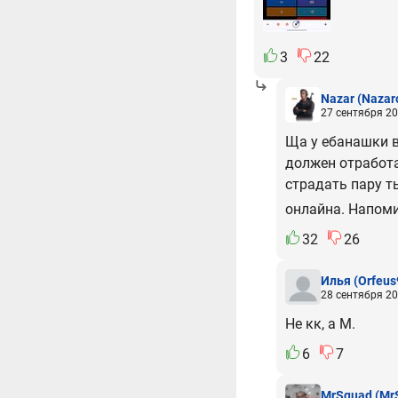
3
22
Nazar
(Nazar
27 сентября 20
Ща у ебанашки в
должен отработа
страдать пару т
онлайна. Напом
32
26
Илья
(Orfeus
28 сентября 20
Не кк, а М.
6
7
MrSquad
(Mr