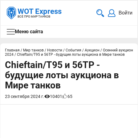
WOT Express
Войти
ВСЁ ПРО МИР ТАНКОВ
Меню сайта
Главная
/
Мир танков
/
Новости
/
События
/
Аукцион
/
Осенний аукцион
2024
/
Chieftain/T95 и 56TP - будущие лоты аукциона в Мире танков
Chieftain/T95 и 56TP -
будущие лоты аукциона в
Мире танков
23 сентября 2024 г.
10401
65