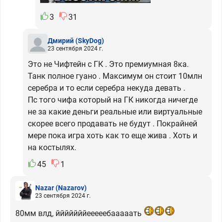
3
31
Дмирий
(SkyDog)
23 сентября 2024 г.
Это не Чифтейн с ГК . Это премиумная 8ка.
Танк полное гуано . Максимум он стоит 10млн
серебра и то если серебра некуда девать .
Пс того чифа который на ГК никогда ничегде
не за какие деньги реальные или виртуальные
скорее всего продавать не будут . Покрайней
мере пока игра хоть как то еще жива . Хоть и
на костылях.
45
1
Nazar
(Nazarov)
23 сентября 2024 г.
80мм влд, йййййййееееебааааать