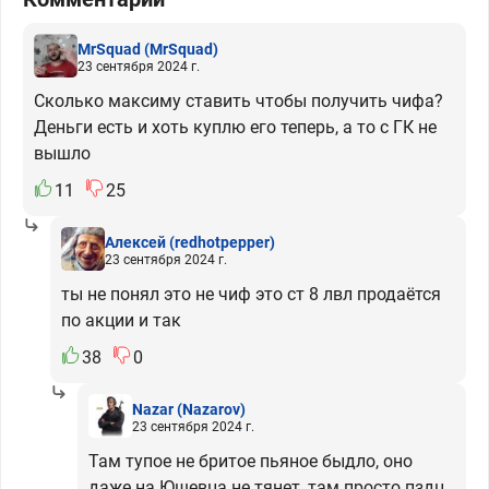
MrSquad
(MrSquad)
23 сентября 2024 г.
Сколько максиму ставить чтобы получить чифа?
Деньги есть и хоть куплю его теперь, а то с ГК не
вышло
11
25
Алексей
(redhotpepper)
23 сентября 2024 г.
ты не понял это не чиф это ст 8 лвл продаётся
по акции и так
38
0
Nazar
(Nazarov)
23 сентября 2024 г.
Там тупое не бритое пьяное быдло, оно
даже на Юшевца не тянет, там просто пздц.