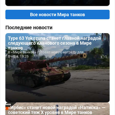
Все новости Мира танков
Последние новости
Type 63 Yokozuna станет главной наградой
следующего кланового сезона в Мире
танков
В «Мире танков» готовят новую награду для...
Вчера, 19:26
1
«Ирбис» станет новой наградой «Натиска» —
советский тяж X уровня в Мире танков