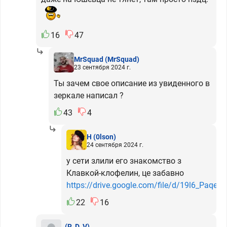
16
47
MrSquad
(MrSquad)
23 сентября 2024 г.
Ты зачем свое описание из увиденного в
зеркале написал ?
43
4
H
(0lson)
24 сентября 2024 г.
у сети злили его знакомство з
Клавкой-клофелин, це забавно
https://drive.google.com/file/d/19l6_Pa
22
16
.
(R_D_V)