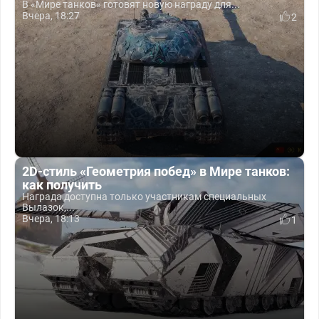
В «Мире танков» готовят новую награду для...
Вчера, 18:27
2
2D-стиль «Геометрия побед» в Мире танков:
как получить
Награда доступна только участникам специальных
Вылазок,...
Вчера, 18:13
1