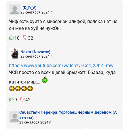
.
(R_D_V)
23 сентября 2024 г.
Чиф есть хуита с мизерной альфой, поляка нет но
он мне на хуй не нужОн.
10
32
Nazar
(Nazarov)
23 сентября 2024 г.
https://www.youtube.com/watch?v=Ce4_zJhZFmw
ЧСВ просто со всех щелей брызжет. Ебаааа, куда
катится мир....
9
42
Себастьян Перейра, торговец черным деревом
(А
кто ты)
23 сентября 2024 г.