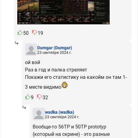
50
19
Dumgar
(Dumgar)
23 сентября 2024 г.
ой вэй
Раз в год и палка стреляет
Покажи его статистику на какойм он там 1-
3 месте видимо
9
32
wadka
(wadka)
23 сентября 2024 г.
Вообще-то 56TP и 50TP prototyp
(который на скрине) - это разные