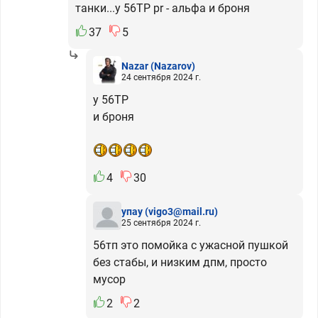
танки...у 56ТР pr - альфа и броня
37
5
Nazar
(Nazarov)
24 сентября 2024 г.
у 56ТР
и броня
4
30
упау
(vigo3@mail.ru)
25 сентября 2024 г.
56тп это помойка с ужасной пушкой
без стабы, и низким дпм, просто
мусор
2
2