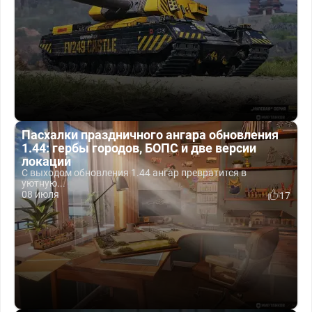
Пасхалки праздничного ангара обновления
1.44: гербы городов, БОПС и две версии
локации
С выходом обновления 1.44 ангар превратится в
уютную...
08 июля
17