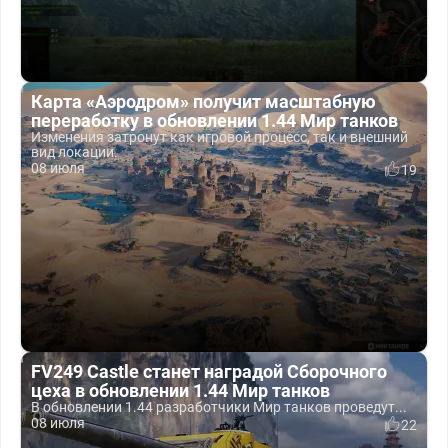
Карта «Аэродром» получит масштабную
переработку в обновлении 1.44 Мир танков
Изменения затронут как игровой процесс, так и внешний
вид локации.
08 июля
19
FV249 Castle станет наградой Сборочного
цеха в обновлении 1.44 Мир танков
В обновлении 1.44 разработчики Мир танков проведут...
08 июля
22