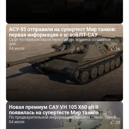
АСУ-85 отправили на супертест Мир танков:
первая информация о новой ПТ-САУ
Судя по первым характеристикам, машина создаётся
для...
04 июля
26
Новая премиум САУ VH 105 X60 alt II
появилась на супертесте Мир танков
По предварительной информации, машина станет одной...
04 июля
29