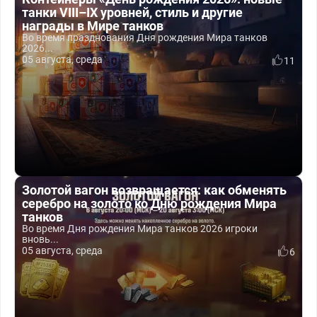
танки VIII–IX уровней, стиль и другие
награды в Мире танков
Во время празднования Дня рождения Мира танков
2026...
05 августа, среда
11
Золотой вагон возвращается: как обменять
серебро на золото ко Дню рождения Мира
танков
Во время Дня рождения Мира танков 2026 игроки
вновь...
05 августа, среда
6