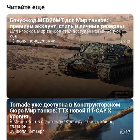
Читайте еще
Бонус-код MED26MT для Мир танков:
премиум аккаунт, стиль и личные резервы
Для игроков Мир танков стал доступен новый бонус-
код...
13 июля, понедельник
53
Tornade уже доступна в Конструкторском
бюро Мир танков: ТТХ новой ПТ-САУ X
уровня
В Мире танков стартовало Конструкторское бюро,
главной...
09 июля, четверг
17