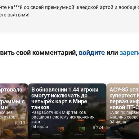
ите на***й со своей премиумной шведской артой и вообще 
сте взятыми!
вить свой комментарий,
войдите
или
зарег
артовало
В обновлении 1.44 игроки
АСУ-85 отп
смогут исключать до
супертест 
граммы с
четырёх карт в Мире
первая ин
ами
танков
новой ПТ-
есяцев
Разработчики Мир танков
Судя по перв
крутов...
расширят систему исключения
машина создаё
карт.
04 июля
19
04 июля
24