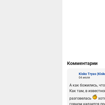
Комментарии
Kisko Tryas
(Kisk
04 июля
А как божились, что
Как там, в известно
разговелась
хотя
говном кидается пр