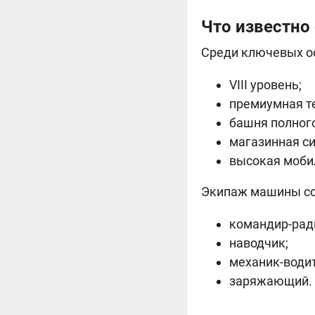
Что известно о
Среди ключевых ос
VIII уровень;
премиумная т
башня полног
магазинная с
высокая моби
Экипаж машины сос
командир-рад
наводчик;
механик-водит
заряжающий.