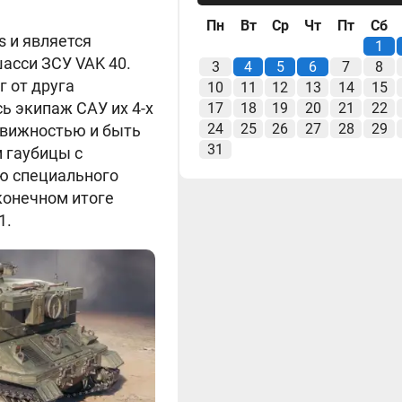
Пн
Вт
Ср
Чт
Пт
Сб
s и является
1
асси ЗСУ VAK 40.
3
4
5
6
7
8
г от друга
10
11
12
13
14
15
ь экипаж САУ их 4-х
17
18
19
20
21
22
24
25
26
27
28
29
движностью и быть
31
 гаубицы с
ю специального
конечном итоге
1.