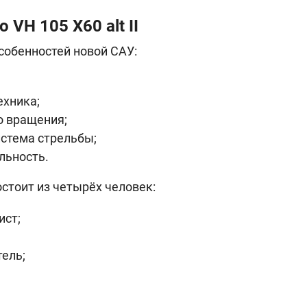
 VH 105 X60 alt II
обенностей новой САУ:
ехника;
о вращения;
истема стрельбы;
льность.
тоит из четырёх человек:
ист;
ель;