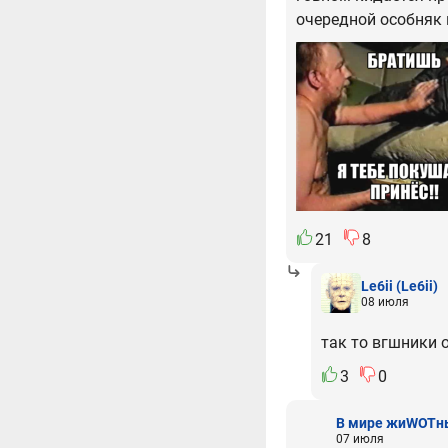
очередной особняк 
21
8
Le6ii
(Le6ii)
08 июля
так то вгшники
3
0
В мире жиWOTн
07 июля