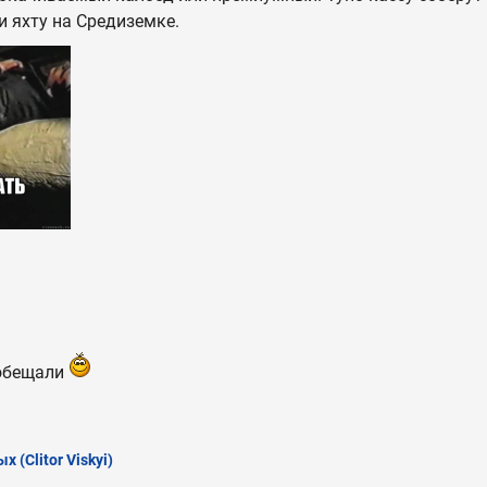
и яхту на Средиземке.
 обещали
ых
(Clitor Viskyi)