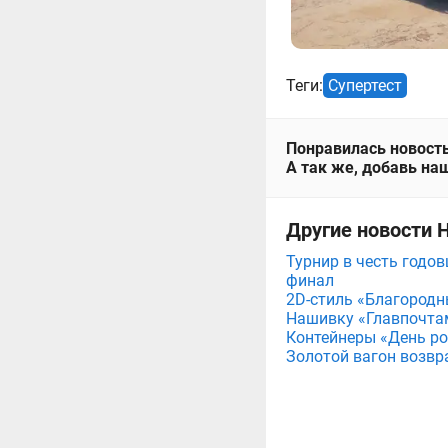
Теги:
Супертест
Понравилась новость
А так же, добавь наш
Другие новости 
Турнир в честь годов
финал
2D-стиль «Благородн
Нашивку «Главпочта
Контейнеры «День рож
Золотой вагон возвр