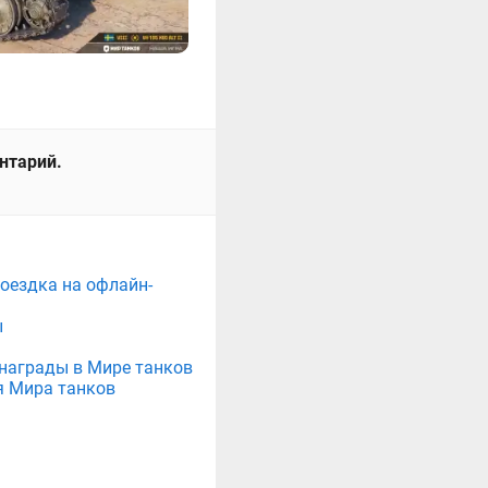
ентарий.
поездка на офлайн-
ы
е награды в Мире танков
я Мира танков