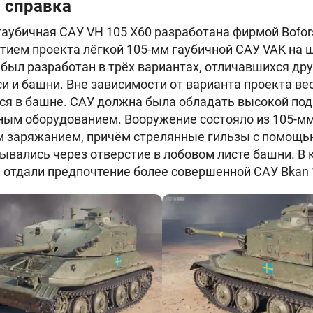
 справка
аубичная САУ VH 105 X60 разработана фирмой Bofor
ием проекта лёгкой 105-мм гаубичной САУ VAK на ш
был разработан в трёх вариантах, отличавшихся дру
и и башни. Вне зависимости от варианта проекта вес
ся в башне. САУ должна была обладать высокой по
ым оборудованием. Вооружение состояло из 105-мм
 заряжанием, причём стрелянные гильзы с помощь
вались через отверстие в лобовом листе башни. В 
отдали предпочтение более совершенной САУ Bkan 