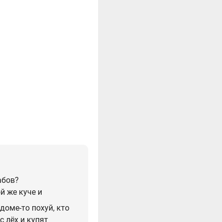
абов?
й же куче и
доме-то похуй, кто
 лёх и купят