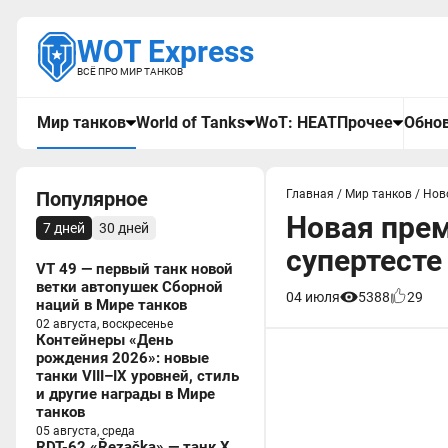
WOT Express
ВСЁ ПРО МИР ТАНКОВ
Мир танков
World of Tanks
WoT: HEAT
Прочее
Обнов
Популярное
Главная
/
Мир танков
/
Нов
Новая прем
7 дней
30 дней
супертесте
VT 49 — первый танк новой
ветки автопушек Сборной
04 июля
5388
29
наций в Мире танков
02 августа, воскресенье
Контейнеры «День
рождения 2026»: новые
танки VIII–IX уровней, стиль
и другие награды в Мире
танков
05 августа, среда
RDT-62 «Řezačka» — танк X