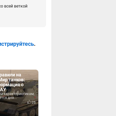
со всей веткой
истрируйтесь
.
равили на
Мир танков:
формация о
САУ
ым характеристикам,
тся для...
26