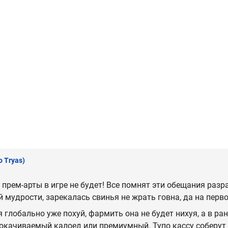
o Tryas)
 прем-арты в игре не будет! Все помнят эти обещания разр
й мудрости, зарекалась свинья не жрать говна, да на перво
 глобально уже похуй, фармить она не будет нихуя, а в ран
окачиваемый калоед или премиумный. Тупо кассу соберут с