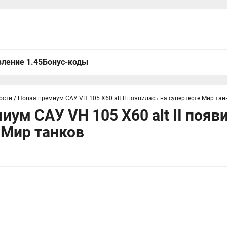
ление 1.45
Бонус-коды
ости
/
Новая премиум САУ VH 105 X60 alt II появилась на супертесте Мир тан
иум САУ VH 105 X60 alt II появ
 Мир танков