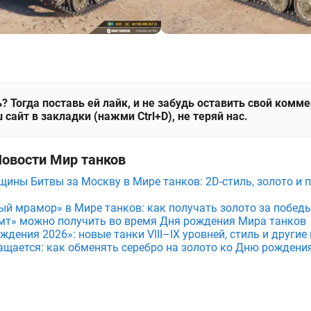
? Тогда поставь ей лайк, и не забудь оставить свой комм
 сайт в закладки (нажми Ctrl+D), не теряй нас.
Новости Мир танков
щины Битвы за Москву в Мире танков: 2D-стиль, золото и 
ый мрамор» в Мире танков: как получать золото за побед
мт» можно получить во время Дня рождения Мира танков
дения 2026»: новые танки VIII–IX уровней, стиль и други
ащается: как обменять серебро на золото ко Дню рождени