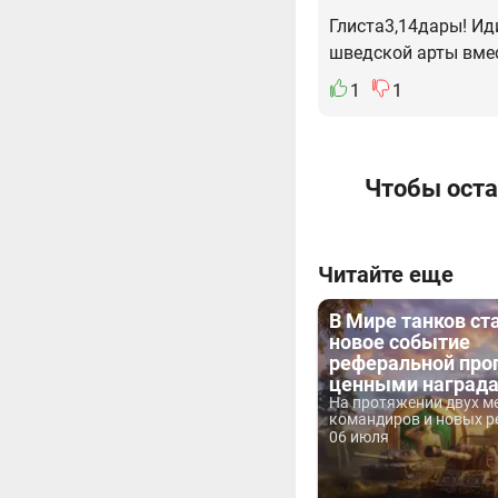
Глиста3,14дары! Ид
шведской арты вме
1
1
Чтобы оста
Читайте еще
В Мире танков ст
новое событие
реферальной про
ценными наград
На протяжении двух м
командиров и новых ре
06 июля