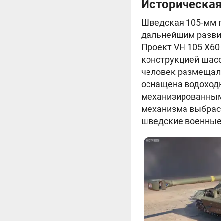
Историческая
Шведская 105-мм г
дальнейшим развит
Проект VH 105 X60 
конструкцией шасс
человек размещал
оснащена водоходн
механизированным
механизма выбрасы
шведские военные 