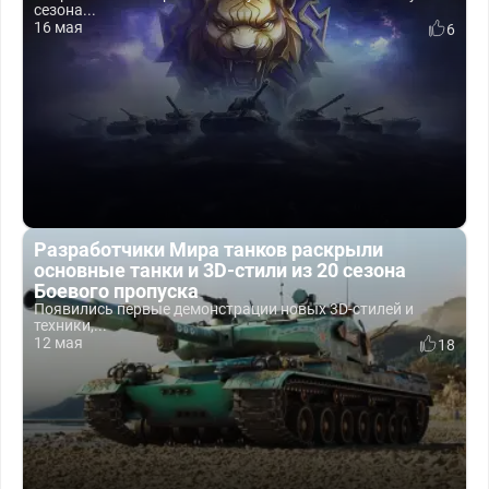
сезона...
16 мая
6
Разработчики Мира танков раскрыли
основные танки и 3D-стили из 20 сезона
Боевого пропуска
Появились первые демонстрации новых 3D-стилей и
техники,...
12 мая
18