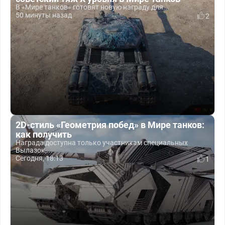
В «Мире танков» готовят новую награду для...
50 минуты назад
2
2D-стиль «Геометрия побед» в Мире танков:
как получить
Награда доступна только участникам специальных
Вылазок,...
Сегодня, 18:13
1