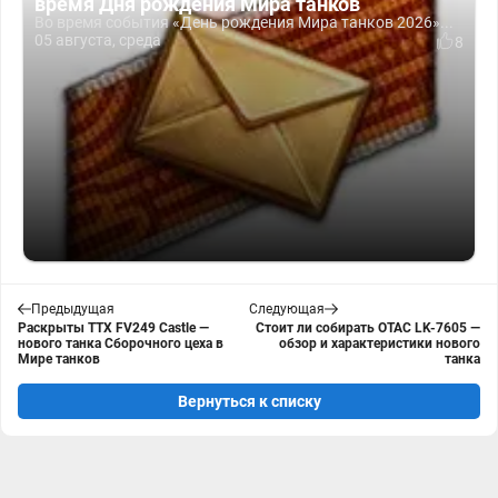
время Дня рождения Мира танков
Во время события «День рождения Мира танков 2026»...
05 августа, среда
8
Предыдущая
Следующая
Раскрыты ТТХ FV249 Castle —
Стоит ли собирать OTAC LK-7605 —
нового танка Сборочного цеха в
обзор и характеристики нового
Мире танков
танка
Вернуться к списку