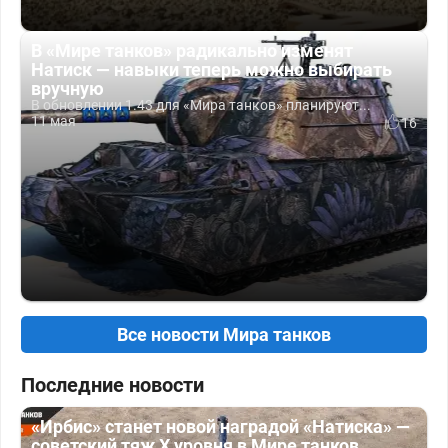
В «Мире танков» радикально изменят
Натиск — навыки теперь можно выбирать
вручную
В обновлении 1.43 для «Мира танков» планируют...
11 мая
16
Все новости Мира танков
Последние новости
«Ирбис» станет новой наградой «Натиска» —
советский тяж X уровня в Мире танков