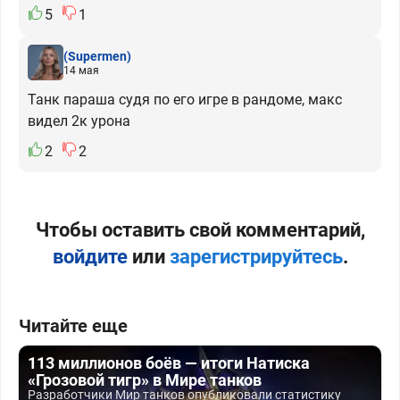
5
1
(Supermen)
14 мая
Танк параша судя по его игре в рандоме, макс
видел 2к урона
2
2
Чтобы оставить свой комментарий,
войдите
или
зарегистрируйтесь
.
Читайте еще
113 миллионов боёв — итоги Натиска
«Грозовой тигр» в Мире танков
Разработчики Мир танков опубликовали статистику