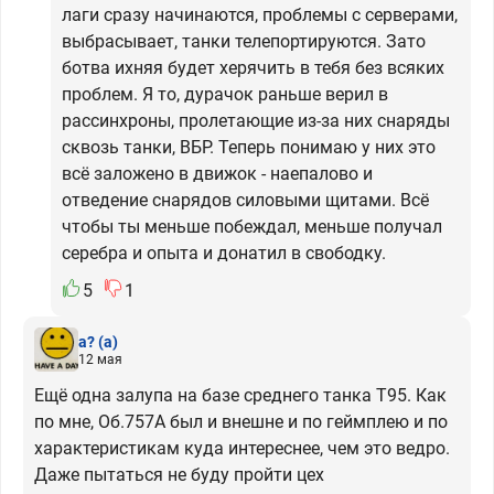
лаги сразу начинаются, проблемы с серверами,
выбрасывает, танки телепортируются. Зато
ботва ихняя будет херячить в тебя без всяких
проблем. Я то, дурачок раньше верил в
рассинхроны, пролетающие из-за них снаряды
сквозь танки, ВБР. Теперь понимаю у них это
всё заложено в движок - наепалово и
отведение снарядов силовыми щитами. Всё
чтобы ты меньше побеждал, меньше получал
серебра и опыта и донатил в свободку.
5
1
а?
(а)
12 мая
Ещё одна залупа на базе среднего танка T95. Как
по мне, Об.757А был и внешне и по геймплею и по
характеристикам куда интереснее, чем это ведро.
Даже пытаться не буду пройти цех