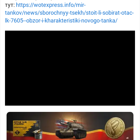
тут:
https://wotexpress.info/mir-
tankov/news/sborochnyy-tsekh/stoit-li-sobirat-otac-
lk-7605--obzor-i-kharakteristiki-novogo-tanka/