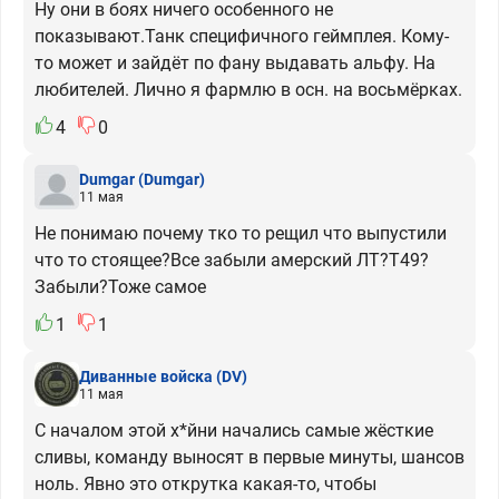
Ну они в боях ничего особенного не
показывают.Танк специфичного геймплея. Кому-
то может и зайдёт по фану выдавать альфу. На
любителей. Лично я фармлю в осн. на восьмёрках.
4
0
Dumgar
(Dumgar)
11 мая
Не понимаю почему тко то рещил что выпустили
что то стоящее?Все забыли амерский ЛТ?Т49?
Забыли?Тоже самое
1
1
Диванные войска
(DV)
11 мая
С началом этой х*йни начались самые жёсткие
сливы, команду выносят в первые минуты, шансов
ноль. Явно это открутка какая-то, чтобы