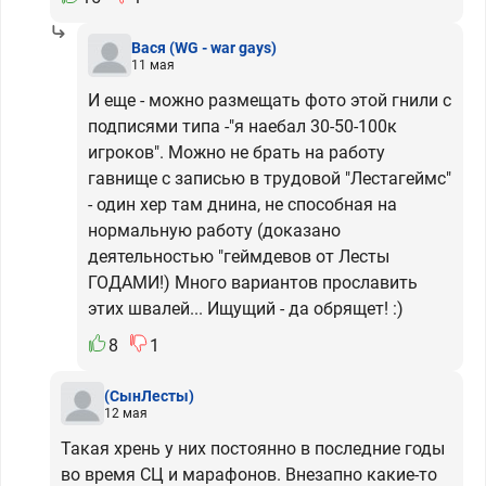
Вася
(WG - war gays)
11 мая
И еще - можно размещать фото этой гнили с
подписями типа -"я наебал 30-50-100к
игроков". Можно не брать на работу
гавнище с записью в трудовой "Лестагеймс"
- один хер там днина, не способная на
нормальную работу (доказано
деятельностью "геймдевов от Лесты
ГОДАМИ!) Много вариантов прославить
этих швалей... Ищущий - да обрящет! :)
8
1
(СынЛесты)
12 мая
Такая хрень у них постоянно в последние годы
во время СЦ и марафонов. Внезапно какие-то