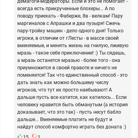
демагоги-модераторы. Если и это не помогает -
всегда есть прикрученные блохеры... А по
поводу приехать - Фаберже, 8в - велкам! Пару
маргиналов с Апрашки и два пузыря! Сжечь
пару-тройку машин - дело одного дня! Только
игроки, в отличии от гЛесты - в массе своей
вменяемые, и менять жизнь на гнилую, лживую
мразь - такое себе приключение! :) Ты сядешь,
а мразь останется мразью - более того - она
приумножится в своей правоте и ничего не
поменяется! Так что единственный способ - это
дать знать как можно большему числу
игроков, что тут их просто наебывают! А
дальше пусть все катится, как катилось... Если
человеку нравится быть обманутым (а история
доказывает, что это так) - пусть несут бабло
дальше... Вменяемые платить не будут и
найдут способ комфортно играть без доната :)
15
1