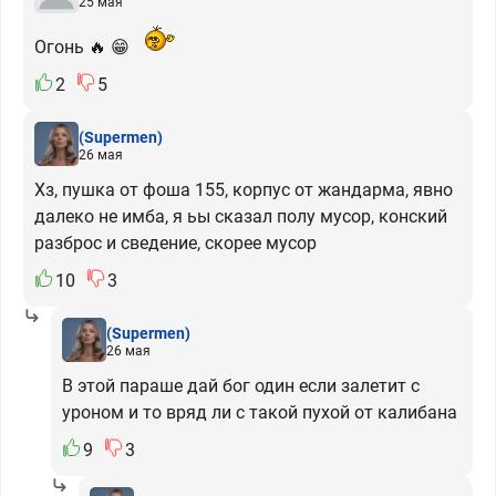
25 мая
Огонь 🔥 😁
2
5
(Supermen)
26 мая
Хз, пушка от фоша 155, корпус от жандарма, явно
далеко не имба, я ьы сказал полу мусор, конский
разброс и сведение, скорее мусор
10
3
(Supermen)
26 мая
В этой параше дай бог один если залетит с
уроном и то вряд ли с такой пухой от калибана
9
3