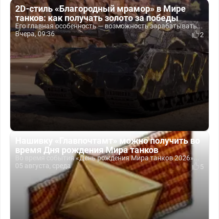
2D-стиль «Благородный мрамор» в Мире
танков: как получать золото за победы
Его главная особенность — возможность зарабатывать...
Вчера, 09:36
2
Нашивку «Главпочтамт» можно получить во
время Дня рождения Мира танков
Во время события «День рождения Мира танков 2026»...
05 августа, среда
5