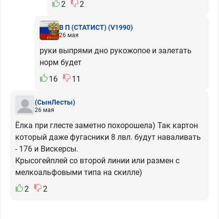
2
2
В П (СТАТИСТ)
(V1990)
26 мая
руки выпрями дно рукожопое и залетать
норм будет
16
11
(СынЛесты)
26 мая
Ёлка при глесте заметно похорошела) Так картон
который даже фугасники 8 лвл. будут наваливать
- 176 и Вискерсы.
Крысогейплей со второй линии или размен с
мелкоальфовыми типа на скилле)
2
2