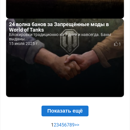
24 волна банов за Запрещённые моды в
World of Tanks
Блокировки традиционно на 7 дней и навсегда. Баны
выданы...
15 июля 2025 г.
1
Показать ещё
1
2
3
4
5
6
7
8
9
>>