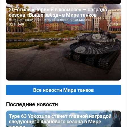
2D-стиль «Первый в космосе» — награда
сезона «Выше звёзд» в Мире танков
Всесезонный 2D-стиль «Первый в космосе»...
02 июня
12
Все новости Мира танков
Последние новости
Type 63 Yokozuna станет главной наградой
следующего кланового сезона в Мире
танков