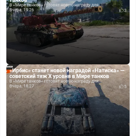
В «Мире танков» готовят новую награду для...
Вчера, 19:26
3
«Ирбис» станет новой наградой «Натиска» —
советский тяж X уровня в Мире танков
В «Мире танков» готовят новую награду для...
Вчера, 18:27
5