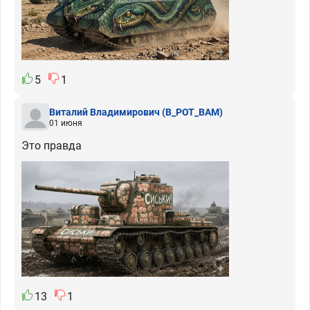
5
1
Виталий Владимирович
(B_POT_BAM)
01 июня
Это правда
13
1