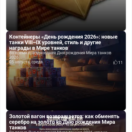
Контейнеры «День рождения 2026»: новые
танки VIII–IX уровней, стиль и другие
награды в Мире танков
Во время празднования Дня рождения Мира танков
2026...
05 августа, среда
11
Золотой вагон возвращается: как обменять
серебро на золото ко Дню рождения Мира
танков