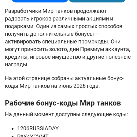
Разработчики Мир танков продолжают
радовать игроков различными акциями и
подарками. Один из самых простых способов
получить дополнительные бонусы —
активировать специальные промокоды. Они
могут приносить золото, дни Премиум аккаунта,
кредиты, игровое имущество и другие полезные
награды.
На этой странице собраны актуальные бонус-
коды Мир танков на июнь 2026 года.
Рабочие бонус-коды Мир танков
На данный момент доступны следующие коды:
1206RUSSIADAY
PAY4YCVMT