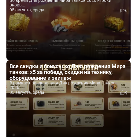
Во время Дня рождения Мира танков 2026 игроки
вновь...
05 августа, среда
6
Все скидки и бонусы ко Дню рождения Мира
танков: x5 за победу, скидки на технику,
оборудование и экипаж
В рамках празднования Дня рождения Мира танков
2026...
05 августа, среда
9