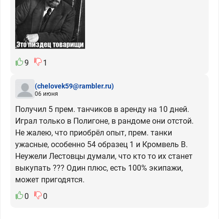
9
1
(chelovek59@rambler.ru)
06 июня
Получил 5 прем. танчиков в аренду на 10 дней.
Играл только в Полигоне, в рандоме они отстой.
Не жалею, что приобрёл опыт, прем. танки
ужасные, особенно 54 образец 1 и Кромвель В.
Неужели Лестовцы думали, что кто то их станет
выкупать ??? Один плюс, есть 100% экипажи,
может пригодятся.
0
0