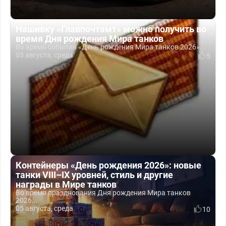
Нашивку «Главпочтамт» можно получить во
время Дня рождения Мира танков
Во время события «День рождения Мира танков 2026»...
05 августа, среда
5
Контейнеры «День рождения 2026»: новые
танки VIII–IX уровней, стиль и другие
награды в Мире танков
Во время празднования Дня рождения Мира танков
2026...
05 августа, среда
10