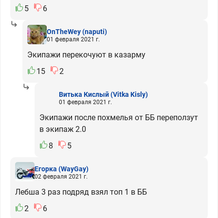
5
6
OnTheWey
(naputi)
01 февраля 2021 г.
Экипажи перекочуют в казарму
15
2
Витька Кислый
(Vitka Kisly)
01 февраля 2021 г.
Экипажи после похмелья от ББ переползут
в экипаж 2.0
8
5
Егорка
(WayGay)
02 февраля 2021 г.
Лебша 3 раз подряд взял топ 1 в ББ
2
6