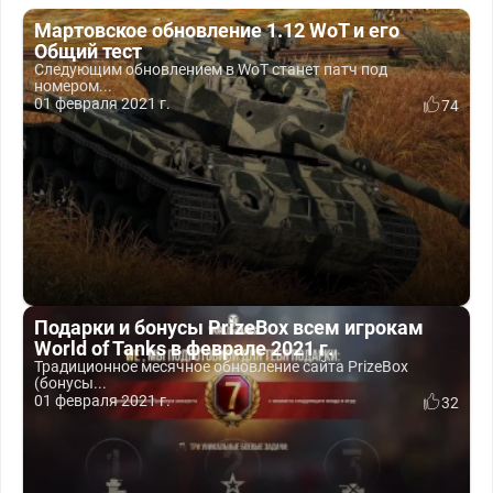
Мартовское обновление 1.12 WoT и его
Общий тест
Следующим обновлением в WoT станет патч под
номером...
01 февраля 2021 г.
74
Подарки и бонусы PrizeBox всем игрокам
World of Tanks в феврале 2021 г.
Традиционное месячное обновление сайта PrizeBox
(бонусы...
01 февраля 2021 г.
32