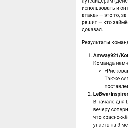
аутсайдерам (дейс
использовать и он
атака» — это то, 
решит — кто займёт
доказал.
Результаты коман
Amway921/Korb
Команда немно
«Рискован
Также сег
поставле
LeBwa/Inspire
В начале дня L
вечеру соперн
что красно-жё
упасть на 3 м