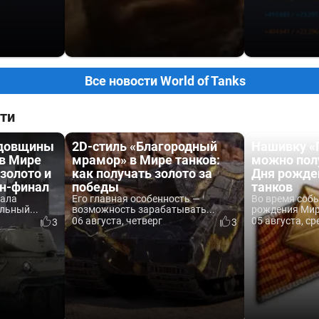
Все новости World of Tanks
ти
одовщины
2D-стиль «Благородный
Нашивку «
 в Мире
мрамор» в Мире танков:
можно пол
 золото и
как получать золото за
Дня рожде
йн-финал
победы
танков
вала
Его главная особенность —
Во время соб
льный...
возможность зарабатывать...
рождения Мира
06 августа, четверг
05 августа, ср
3
3