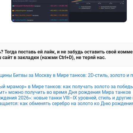
? Тогда поставь ей лайк, и не забудь оставить свой комм
 сайт в закладки (нажми Ctrl+D), не теряй нас.
щины Битвы за Москву в Мире танков: 2D-стиль, золото и 
ый мрамор» в Мире танков: как получать золото за побед
мт» можно получить во время Дня рождения Мира танков
дения 2026»: новые танки VIII–IX уровней, стиль и други
ащается: как обменять серебро на золото ко Дню рождени