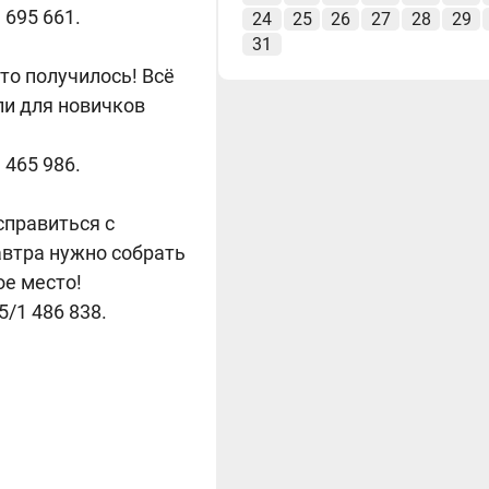
 695 661.
24
25
26
27
28
29
31
то получилось! Всё
ли для новичков
 465 986.
справиться с
автра нужно собрать
ое место!
/1 486 838.