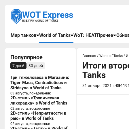
WOT Express
ВСЁ ПРО WORLD OF TANKS
Мир танков
World of Tanks
WoT: HEAT
Прочее
Обнов
Популярное
Главная
/
World of Tanks
/
И
Итоги втор
7 дней
30 дней
Tanks
Три тяжеловеса в Магазине:
Tiger-Maus, Contradictious и
31 января 2021 г.
119
Stridsyxa в World of Tanks
03 августа, понедельник
2D-стиль «Тропическая
лихорадка» в World of Tanks
02 августа, воскресенье
2D-стиль «Неприятности в
раю» в World of Tanks
02 августа, воскресенье
2D-стиль «Татау» в World of