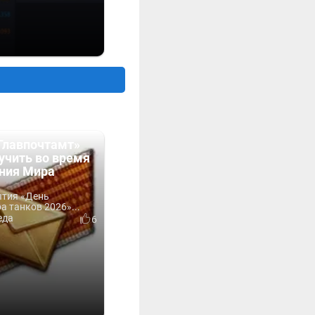
Главпочтамт»
учить во время
ния Мира
ытия «День
 танков 2026»...
еда
6