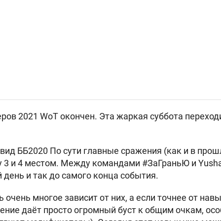
еров 2021 WoT окончен. Эта жаркая суббота переход
вид ББ2020 По сути главные сражения (как и в прош
у 3 и 4 местом. Между командами
#ЗаГраньЮ
и Yusha
 день и так до самого конца события.
ь очень многое зависит от них, а если точнее от на
нение даёт просто огромный буст к общим очкам, о