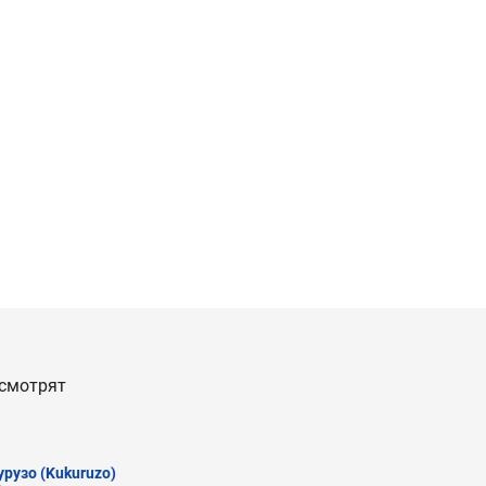
 смотрят
урузо
(Kukuruzo)