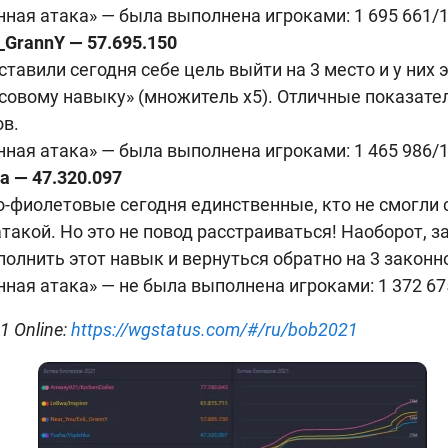
ная атака» — была выполнена игроками: 1 695 661/1
_GrannY — 57.695.150
тавили сегодня себе цель выйти на 3 место и у них э
совому навыку» (множитель x5). Отличные показате
ов.
ная атака» — была выполнена игроками: 1 465 986/1
a — 47.320.097
-фиолетовые сегодня единственные, кто не смогли 
такой. Но это не повод расстраиваться! Наоборот, з
олнить этот навык и вернуться обратно на 3 законн
ная атака» — не была выполнена игроками: 1 372 675
1 Online:
https://wgstatus.com/#/ru/bob2021