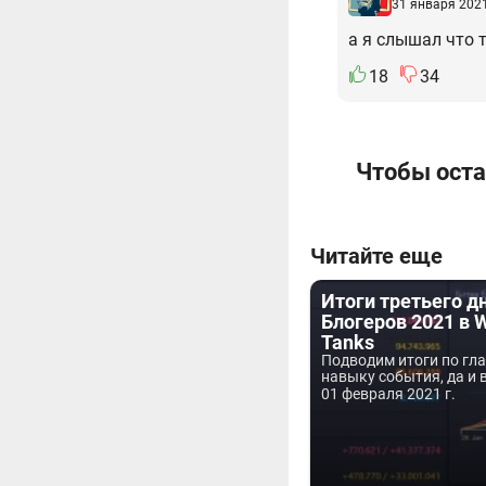
31 января 2021
а я слышал что т
18
34
Чтобы оста
Читайте еще
Итоги третьего д
Блогеров 2021 в W
Tanks
Подводим итоги по гл
навыку события, да и в
01 февраля 2021 г.