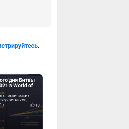
истрируйтесь
.
ого дня Битвы
021 в World of
я с технических
х участников,...
1 г.
10