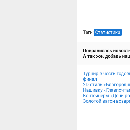
Теги:
Статистика
Понравилась новость
А так же, добавь наш
Турнир в честь годов
финал
2D-стиль «Благородн
Нашивку «Главпочта
Контейнеры «День рож
Золотой вагон возвр