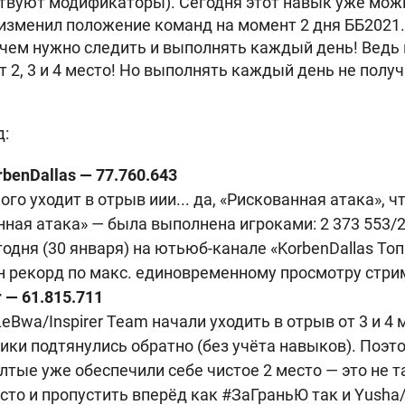
твуют модификаторы). Сегодня этот навык уже мож
 изменил положение команд на момент 2 дня ББ2021
за чем нужно следить и выполнять каждый день! Ведь
 2, 3 и 4 место! Но выполнять каждый день не получ
д:
enDallas — 77.760.643
го уходит в отрыв иии... да, «Рискованная атака», чт
ная атака» — была выполнена игроками: 2 373 553/2
одня (30 января) на ютьюб-канале «KorbenDallas То
н рекорд по макс. единовременному просмотру стрима
r — 61.815.711
eBwa/Inspirer Team начали уходить в отрыв от 3 и 4 
ики подтянулись обратно (без учёта навыков). Поэт
лтые уже обеспечили себе чистое 2 место — это не 
есто и пропустить вперёд как #ЗаГраньЮ так и Yusha