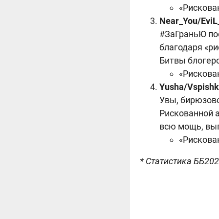
«Рискован
Near_You/EviL
#ЗаГраньЮ пос
благодаря «ри
Битвы блогер
«Рискован
Yusha/Vspishk
Увы, бирюзово
Рискованной а
всю мощь, вып
«Рискован
* Статистика ББ202