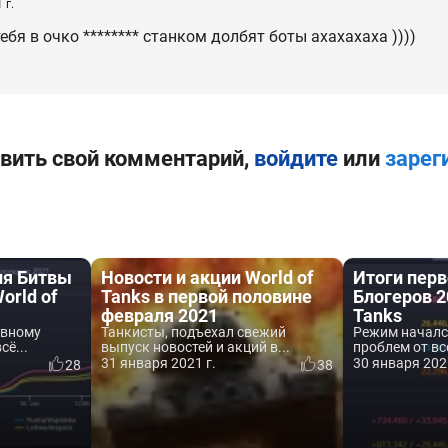
 г.
ебя в очко ******** станком долбят боты ахахахаха ))))
вить свой комментарий,
войдите
или
зарег
ня Битвы
Новости и акции World of
Итоги перв
orld of
Tanks в первой половине
Блогеров 2
февраля 2021
Tanks
авному
Танкисты, подъехал свежий
Режим началс
сё...
выпуск новостей и акций в...
проблем от все
31 января 2021 г.
30 января 202
28
38