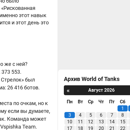
но было
. «Рискованная
 именно этот навык
ится и этот день это
о же с ней?
 373 553.
Архив World of Tanks
п Стрелок» был
: 26 416 ботов.
«
Август 2026
Пн
Вт
Ср
Чт
Пт
Сб
места по очкам, но к
1
ому если вы думаете,
3
4
5
6
7
8
так. Команда может
10
11
12
13
14
15
/Vspishka Team.
17
18
19
20
21
22