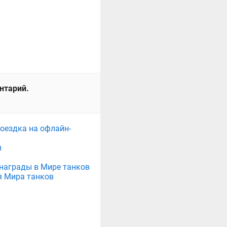
ентарий.
поездка на офлайн-
ы
е награды в Мире танков
я Мира танков