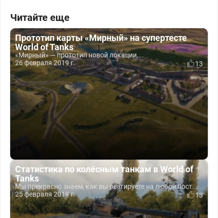
Читайте еще
Прототип карты «Мирный» на супертесте
World of Tanks
«Мирный» — прототип новой локации,...
26 февраля 2019 г.
13
Статистика по колёсным танкам в World of
Tanks
Мы прекрасно знаем, как вы реагируете на любой пост...
25 февраля 2019 г.
13