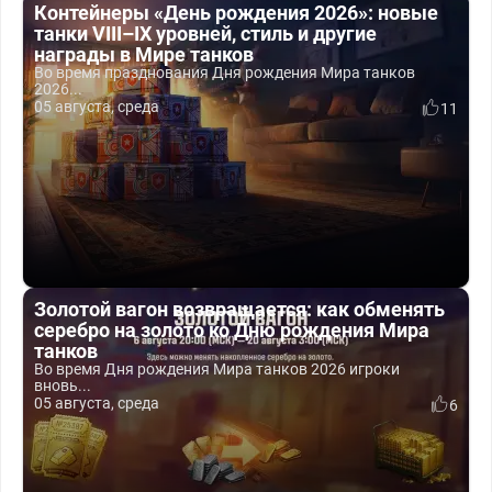
Контейнеры «День рождения 2026»: новые
танки VIII–IX уровней, стиль и другие
награды в Мире танков
Во время празднования Дня рождения Мира танков
2026...
05 августа, среда
11
Золотой вагон возвращается: как обменять
серебро на золото ко Дню рождения Мира
танков
Во время Дня рождения Мира танков 2026 игроки
вновь...
05 августа, среда
6