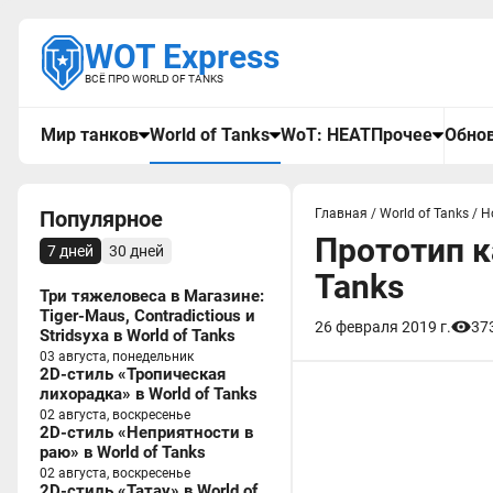
WOT Express
ВСЁ ПРО WORLD OF TANKS
Мир танков
World of Tanks
WoT: HEAT
Прочее
Обнов
Популярное
Главная
/
World of Tanks
/
Н
Прототип к
7 дней
30 дней
Tanks
Три тяжеловеса в Магазине:
Tiger-Maus, Contradictious и
26 февраля 2019 г.
37
Stridsyxa в World of Tanks
03 августа, понедельник
2D-стиль «Тропическая
лихорадка» в World of Tanks
02 августа, воскресенье
2D-стиль «Неприятности в
раю» в World of Tanks
02 августа, воскресенье
2D-стиль «Татау» в World of