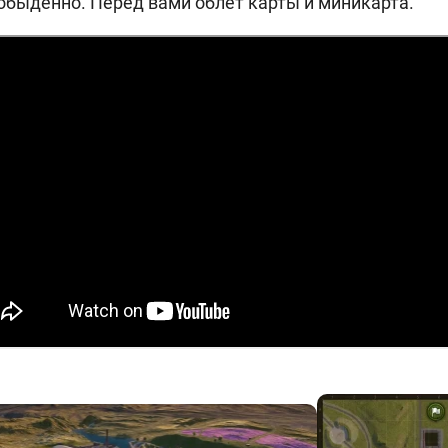
 обыденно. Перед вами облёт карты и миникарта.