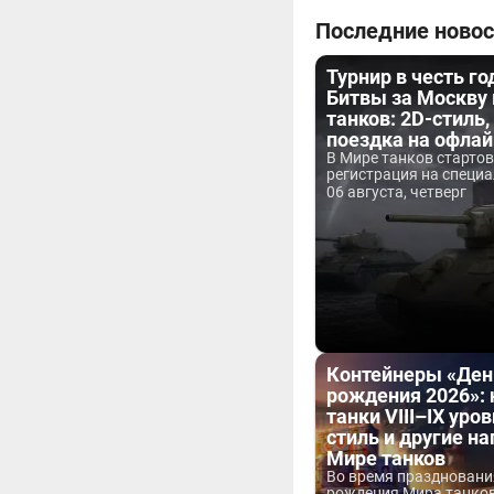
Последние новос
Турнир в честь г
Битвы за Москву
танков: 2D-стиль,
поездка на офла
В Мире танков старто
регистрация на специа
06 августа, четверг
Контейнеры «Ден
рождения 2026»:
танки VIII–IX уров
стиль и другие н
Мире танков
Во время праздновани
рождения Мира танков 