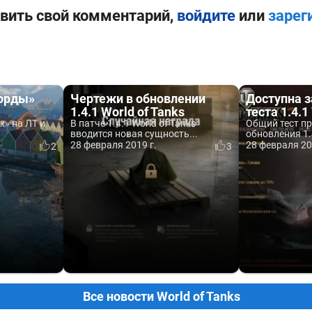
вить свой комментарий,
войдите
или
зарег
орды»
Чертежи в обновлении
Доступна з
1.4.1 World of Tanks
теста 1.4.1
х» на ЛТ и
В патче 1.4.1 World of Tanks
Общий тест п
вводится новая сущность...
обновления 1.4
28 февраля 2019 г.
28 февраля 20
2
3
Все новости World of Tanks