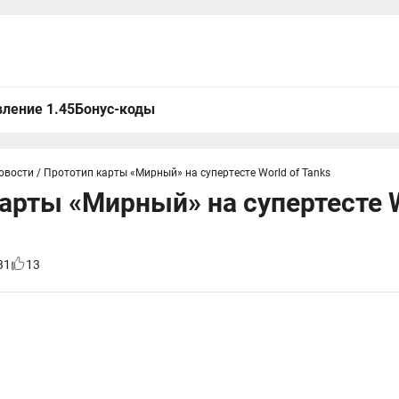
ление 1.45
Бонус-коды
овости
/
Прототип карты «Мирный» на супертесте World of Tanks
арты «Мирный» на супертесте W
31
13