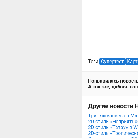
Теги:
Супертест
Кар
Понравилась новость
А так же, добавь наш
Другие новости Н
Три тяжеловеса в Мага
2D-стиль «Неприятнос
2D-стиль «Татау» в Wo
2D-стиль «Тропическа