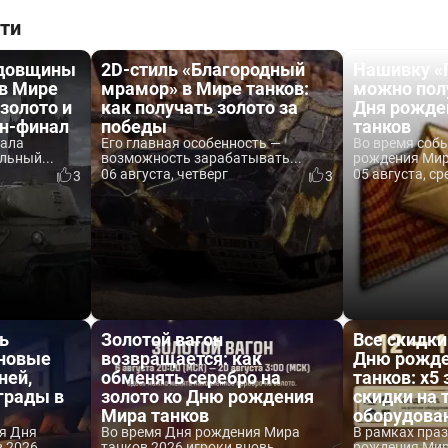
ти
одовщины
2D-стиль «Благородный
Нашивку «
 в Мире
мрамор» в Мире танков:
можно пол
 золото и
как получать золото за
Дня рожде
йн-финал
победы
танков
вала
Его главная особенность —
Во время соб
льный...
возможность зарабатывать...
рождения Мира
06 августа, четверг
05 августа, ср
3
3
ь
Золотой вагон
Все скидки
 новые
возвращается: как
Дню рожде
ней,
обменять серебро на
танков: x5 
аграды в
золото ко Дню рождения
скидки на 
Мира танков
оборудова
я Дня
Во время Дня рождения Мира
В рамках пра
2026...
танков 2026 игроки вновь...
рождения Мира