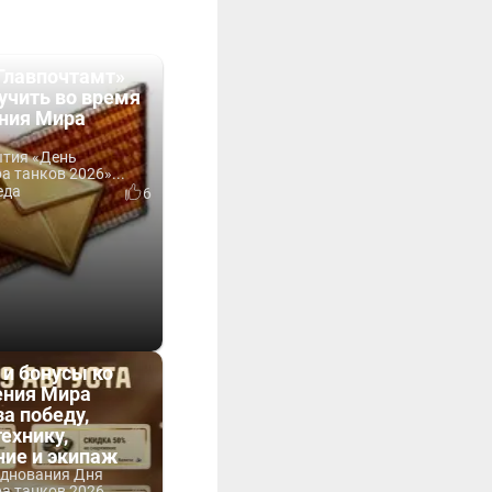
Главпочтамт»
учить во время
ния Мира
ытия «День
 танков 2026»...
еда
6
 и бонусы ко
ния Мира
за победу,
технику,
ние и экипаж
зднования Дня
 танков 2026...