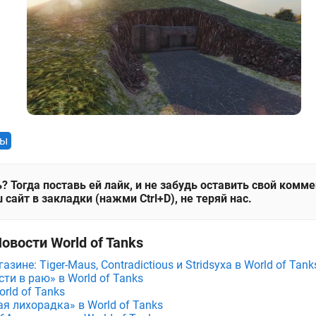
ты
? Тогда поставь ей лайк, и не забудь оставить свой комм
 сайт в закладки (нажми Ctrl+D), не теряй нас.
овости World of Tanks
зине: Tiger-Maus, Contradictious и Stridsyxa в World of Tank
ти в раю» в World of Tanks
rld of Tanks
я лихорадка» в World of Tanks