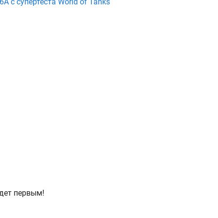
A с супертеста World of Tanks
дет первым!