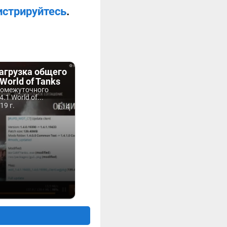
истрируйтесь
.
агрузка общего
 World of Tanks
ромежуточного
.1 World of...
19 г.
4