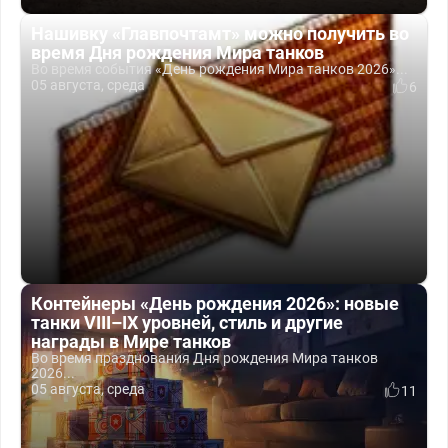
Нашивку «Главпочтамт» можно получить во
время Дня рождения Мира танков
Во время события «День рождения Мира танков 2026»...
05 августа, среда
6
Контейнеры «День рождения 2026»: новые
танки VIII–IX уровней, стиль и другие
награды в Мире танков
Во время празднования Дня рождения Мира танков
2026...
05 августа, среда
11