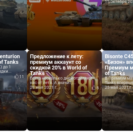
15 октября 20
enturion
Предложение к лету:
Bisonte C4
of Tanks
премиум аккаунт со
«Бизон» в
) до 1
скидкой 20% в World of
Премиум м
дки...
Tanks
of Tanks
11
Всего несколько дней отделяют
В Премиум маг
нас от лета. А значит,...
Tanks впервые
28 мая 2021 г.
25 мая 2021 г.
8