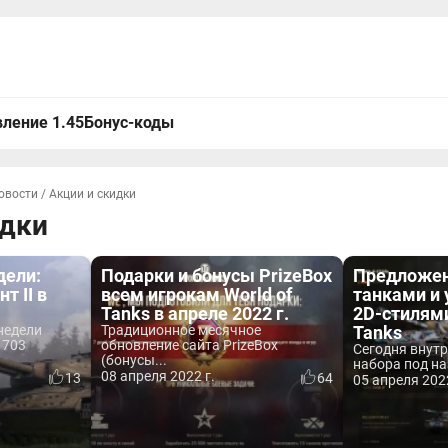
ление 1.45
Бонус-коды
овости
/
Акции и скидки
идки
дели:
Подарки и бонусы PrizeBox
Предложен
т II в
всем игрокам World of
танками и
Tanks в апреле 2022 г.
2D-стилями
недели
Традиционное месячное
Tanks
 703
обновление сайта PrizeBox
Сегодня внутр
(бонусы...
набора под на
08 апреля 2022 г.
13
64
05 апреля 2022