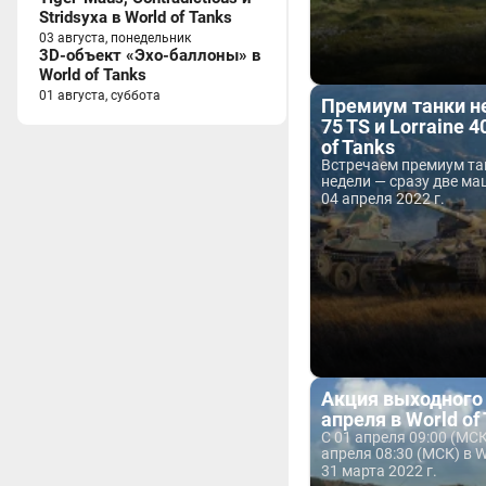
Stridsyxa в World of Tanks
03 августа, понедельник
3D-объект «Эхо-баллоны» в
World of Tanks
01 августа, суббота
Премиум танки не
75 TS и Lorraine 40
of Tanks
Встречаем премиум та
недели — сразу две м
04 апреля 2022 г.
Акция выходного 
апреля в World of
С 01 апреля 09:00 (МСК
апреля 08:30 (МСК) в Wo
31 марта 2022 г.