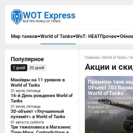
WOT Express
ВСЁ ПРО WORLD OF TANKS
Мир танков
World of Tanks
WoT: HEAT
Прочее
Обнов
Популярное
Главная
/
World of Tanks
/
Н
Акции и ск
7 дней
30 дней
Манёвры на 11 уровнях в
Премиум танк не
World of Tanks
Объект 703 Вариан
31 июля, пятница
World of Tanks
16-й День рождения World of
Премиум танком этой 
Tanks
становится VIII Объект
31 июля, пятница
Вариант II!
3D-объект «Улучшенный
11 апреля 2022 г.
пулемёт» в World of Tanks
01 августа, суббота
Три тяжеловеса в Магазине:
Tiger-Maus, Contradictious и