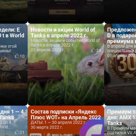
дели: E
Новости и акции World of
Предложени
 t в World
Tanks в апреле 2022 г.
D в подаро
Новости, акции и события World of
премиума в
Tanks в апреле 2022 г.
нки этой
В апреле для 
03 апреля 2022 г.
24
ашины!
специальный п
01 апреля 2022
10
дня 1 — 4
Состав подписки «Яндекс
Премиум т
 Tanks
Плюс WOT» на Апрель 2022
дня: AMX 13
) до 4
ДАТЫ: 1 — 30 апреля 2022 г.
Tanks
rld...
30 марта 2022 г.
5
В Премиум ма
21
появился VII 