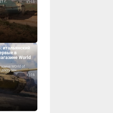
21 г.
11
5: итальянский
первые в
агазине World
азине WOrld of
 доступен...
16