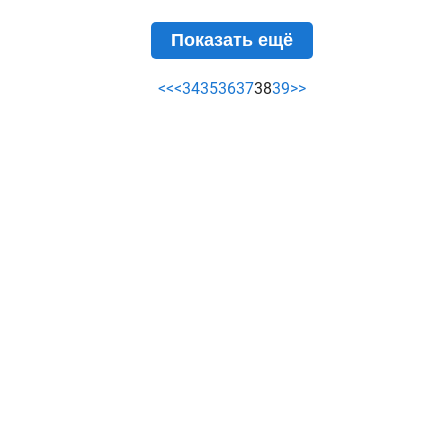
Показать ещё
<<
<
34
35
36
37
38
39
>>