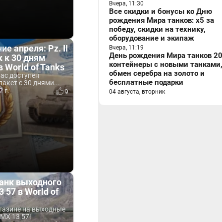
Вчера, 11:30
Все скидки и бонусы ко Дню
рождения Мира танков: x5 за
победу, скидки на технику,
оборудование и экипаж
е апреля: Pz. II
Вчера, 11:19
День рождения Мира танков 20
к к 30 дням
контейнеры с новыми танками
 World of Tanks
обмен серебра на золото и
вас доступен
бесплатные подарки
акет с 30 днями...
 г.
9
04 августа, вторник
анк выходного
 57 в World of
газине на выходные
AMX 13 57!