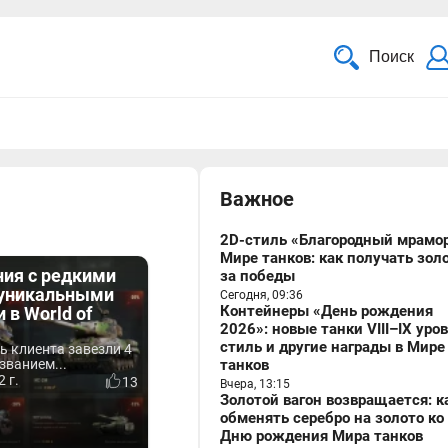
Поиск
Важное
2D-стиль «Благородный мрамор
Мире танков: как получать зол
ия с редкими
за победы
 уникальными
Сегодня, 09:36
Контейнеры «День рождения
 в World of
2026»: новые танки VIII–IX уро
стиль и другие награды в Мире
ь клиента завезли 4
званием...
танков
 г.
13
Вчера, 13:15
Золотой вагон возвращается: к
обменять серебро на золото ко
Дню рождения Мира танков