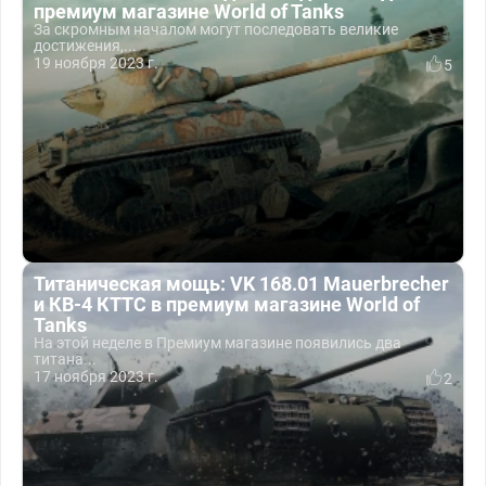
премиум магазине World of Tanks
За скромным началом могут последовать великие
достижения,...
19 ноября 2023 г.
5
Титаническая мощь: VK 168.01 Mauerbrecher
и КВ-4 КТТС в премиум магазине World of
Tanks
На этой неделе в Премиум магазине появились два
титана...
17 ноября 2023 г.
2