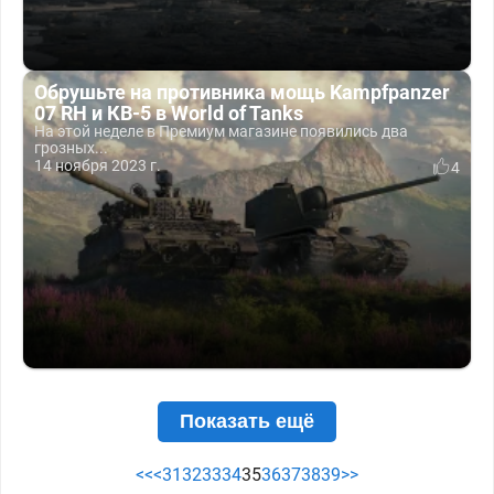
Обрушьте на противника мощь Kampfpanzer
07 RH и КВ-5 в World of Tanks
На этой неделе в Премиум магазине появились два
грозных...
14 ноября 2023 г.
4
Показать ещё
<<
<
31
32
33
34
35
36
37
38
39
>>