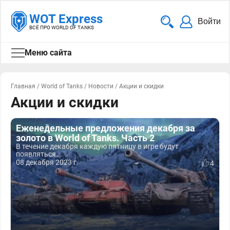
WOT Express
Войти
ВСЁ ПРО WORLD OF TANKS
Меню сайта
Главная
/
World of Tanks
/
Новости
/
Акции и скидки
Акции и скидки
Еженедельные предложения декабря за
золото в World of Tanks. Часть 2
В течение декабря каждую пятницу в игре будут
появляться...
08 декабря 2023 г.
4