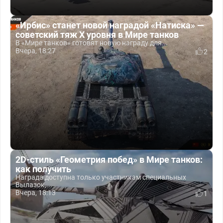
«Ирбис» станет новой наградой «Натиска» —
советский тяж X уровня в Мире танков
В «Мире танков» готовят новую награду для...
Вчера, 18:27
2
2D-стиль «Геометрия побед» в Мире танков:
как получить
Награда доступна только участникам специальных
Вылазок,...
Вчера, 18:13
1