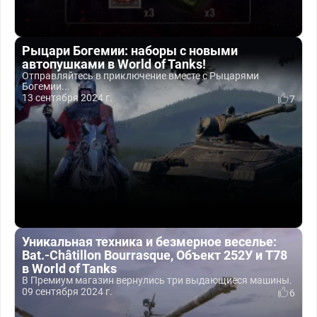
Рыцари Богемии: наборы с новыми
автопушками в World of Tanks!
Отправляйтесь в приключение вместе с Рыцарями
Богемии...
13 сентября 2024 г.
7
Уникальная техника и безмерное веселье:
Bat.-Châtillon Bourrasque, Объект 252У и T78
в World of Tanks
В Премиум магазин вернулись три выдающиеся машины.
09 сентября 2024 г.
6