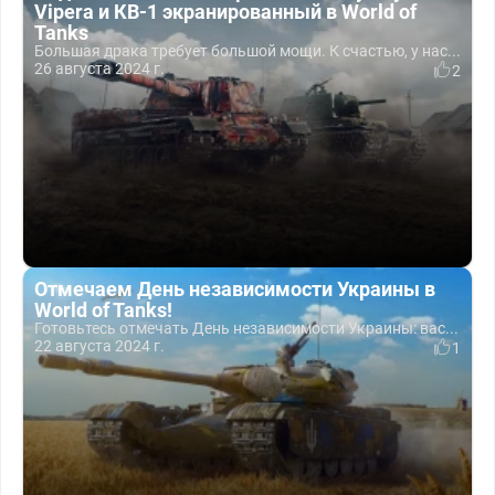
Vipera и КВ-1 экранированный в World of
Tanks
Большая драка требует большой мощи. К счастью, у нас...
26 августа 2024 г.
2
Отмечаем День независимости Украины в
World of Tanks!
Готовьтесь отмечать День независимости Украины: вас...
22 августа 2024 г.
1