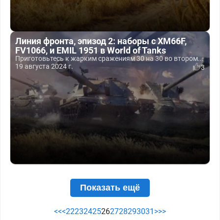
Линия фронта, эпизод 2: наборы с XM66F,
FV1066, и EMIL 1951 в World of Tanks
Приготовьтесь к жарким сражениям 30 на 30 во втором...
19 августа 2024 г.
3
Показать ещё
<<
<
22
23
24
25
26
27
28
29
30
31
>
>>