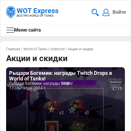
WOT Express
Войти
ВСЁ ПРО WORLD OF TANKS
Меню сайта
Главная
/
World of Tanks
/
Новости
/
Акции и скидки
Акции и скидки
Рыцари Богемии: награды Twitch Drops в
World of Tanks!
Рыцари Богемии: награды Drops!
13 сентября 2024 г.
13