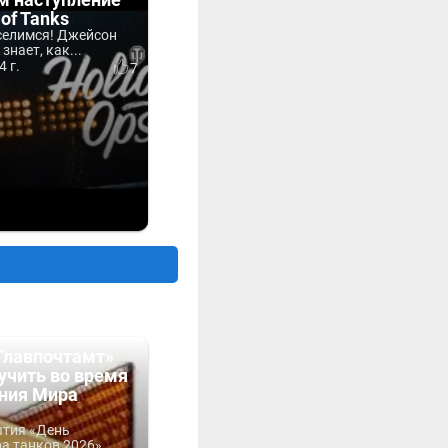
 of Tanks
селимся! Джейсон
знает, как...
4 г.
7
Главпочтамт»
учить во время
ния Мира
ытия «День
 танков 2026»...