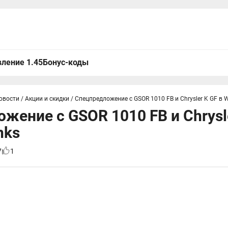
ление 1.45
Бонус-коды
овости
/
Акции и скидки
/
Спецпредложение с GSOR 1010 FB и Chrysler K GF в W
жение с GSOR 1010 FB и Chrysle
nks
7
1