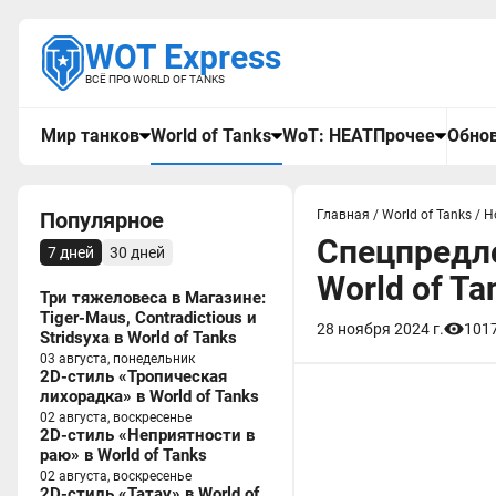
WOT Express
ВСЁ ПРО WORLD OF TANKS
Мир танков
World of Tanks
WoT: HEAT
Прочее
Обнов
Популярное
Главная
/
World of Tanks
/
Н
Спецпредло
7 дней
30 дней
World of Ta
Три тяжеловеса в Магазине:
Tiger-Maus, Contradictious и
28 ноября 2024 г.
101
Stridsyxa в World of Tanks
03 августа, понедельник
2D-стиль «Тропическая
лихорадка» в World of Tanks
02 августа, воскресенье
2D-стиль «Неприятности в
раю» в World of Tanks
02 августа, воскресенье
2D-стиль «Татау» в World of