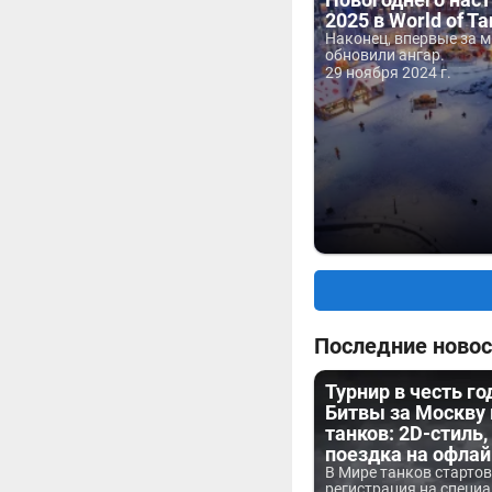
2025 в World of T
Наконец, впервые за м
обновили ангар.
29 ноября 2024 г.
Последние новос
Турнир в честь г
Битвы за Москву
танков: 2D-стиль,
поездка на офла
В Мире танков старто
регистрация на специа