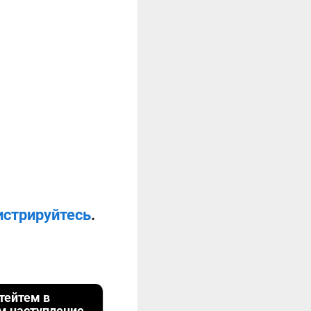
истрируйтесь
.
тейтем в
м наступление