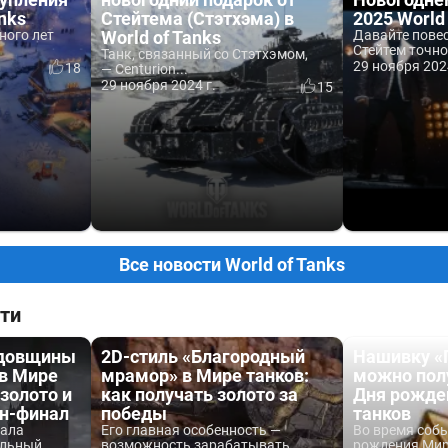
anks
Стейтема (Стэтхэма) в
2025 World
ного лет
World of Tanks
Давайте пове
Стейтем точно 
Танк, связанный со Стэтхэмом,
29 ноября 202
18
— Centurion...
29 ноября 2024 г.
15
Все новости World of Tanks
ти
одовщины
2D-стиль «Благородный
Нашивку «
 в Мире
мрамор» в Мире танков:
можно пол
 золото и
как получать золото за
Дня рожде
йн-финал
победы
танков
вала
Его главная особенность —
Во время соб
льный...
возможность зарабатывать...
рождения Мира