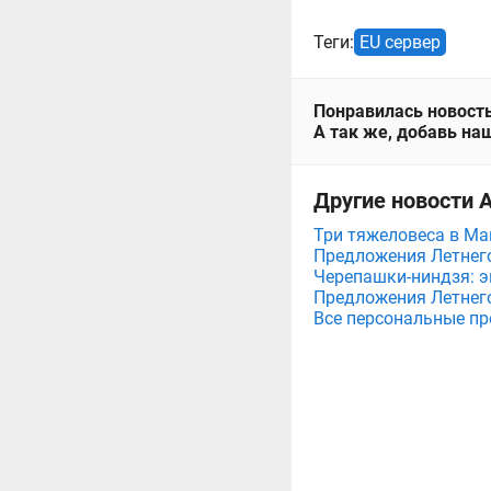
Теги:
EU сервер
Понравилась новость
А так же, добавь наш
Другие новости А
Три тяжеловеса в Мага
Предложения Летнего 
Черепашки-ниндзя: э
Предложения Летнего 
Все персональные пр