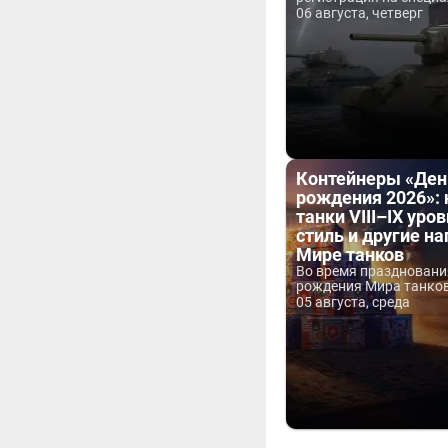
06 августа, четверг
Контейнеры «Ден
рождения 2026»:
танки VIII–IX уров
стиль и другие н
Мире танков
Во время праздновани
рождения Мира танков 
05 августа, среда