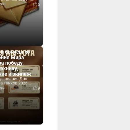
еда
6
 и бонусы ко
ния Мира
за победу,
технику,
ние и экипаж
зднования Дня
 танков 2026...
еда
9