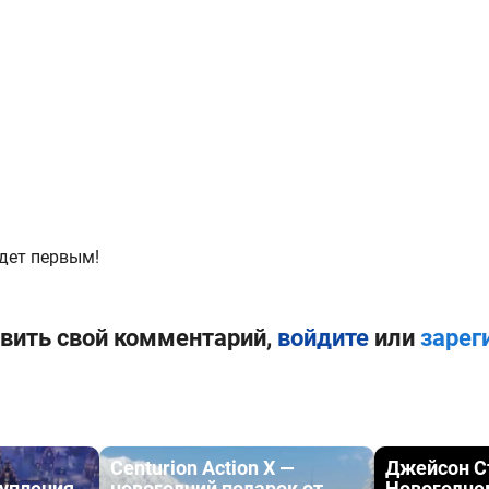
дет первым!
вить свой комментарий,
войдите
или
зарег
Centurion Action X —
Джейсон С
тупления
новогодний подарок от
Новогодне