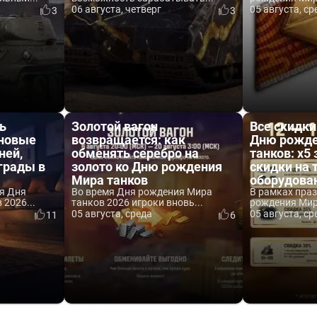
06 августа, четверг
05 августа, ср
3
3
ь
Золотой вагон
Все скидки
 новые
возвращается: как
Дню рожде
ней,
обменять серебро на
танков: x5 
аграды в
золото ко Дню рождения
скидки на 
Мира танков
оборудова
я Дня
Во время Дня рождения Мира
В рамках пра
2026...
танков 2026 игроки вновь...
рождения Мира
05 августа, среда
05 августа, ср
11
6