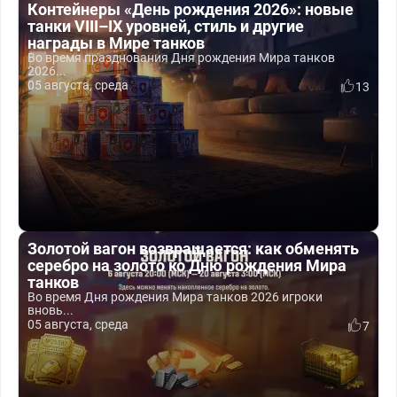
Контейнеры «День рождения 2026»: новые
танки VIII–IX уровней, стиль и другие
награды в Мире танков
Во время празднования Дня рождения Мира танков
2026...
05 августа, среда
13
Золотой вагон возвращается: как обменять
серебро на золото ко Дню рождения Мира
танков
Во время Дня рождения Мира танков 2026 игроки
вновь...
05 августа, среда
7