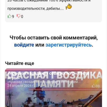
20 часов с ожиданием 100% эффективности и
производительности, дебилы....
9
0
Чтобы оставить свой комментарий,
войдите
или
зарегистрируйтесь
.
Читайте еще
«Красная гвоздика» совместно с «Леста
игры»
«Красная гвоздика» в поддержку ветеранам...
28 апреля 2024 г.
33