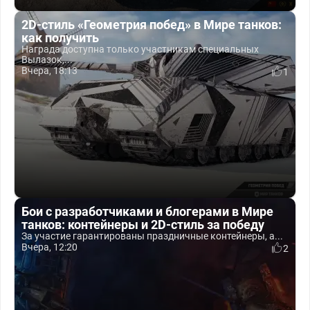
2D-стиль «Геометрия побед» в Мире танков:
как получить
Награда доступна только участникам специальных
Вылазок,...
Вчера, 18:13
1
Бои с разработчиками и блогерами в Мире
танков: контейнеры и 2D-стиль за победу
За участие гарантированы праздничные контейнеры, а...
Вчера, 12:20
2