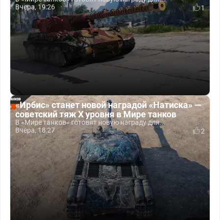
Вчера, 19:26
1
«Ирбис» станет новой наградой «Натиска» —
советский тяж X уровня в Мире танков
В «Мире танков» готовят новую награду для...
Вчера, 18:27
2