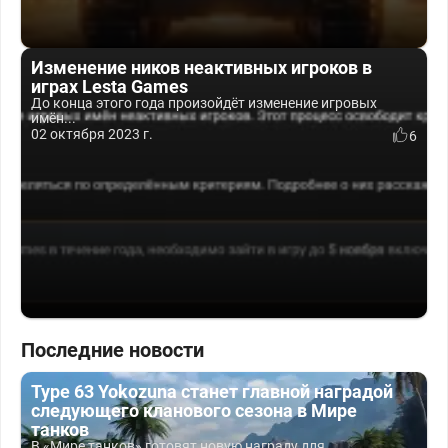
Изменение ников неактивных игроков в
играх Lesta Games
До конца этого года произойдёт изменение игровых
имён...
02 октября 2023 г.
6
Последние новости
Type 63 Yokozuna станет главной наградой
следующего кланового сезона в Мире
танков
В «Мире танков» готовят новую награду для...