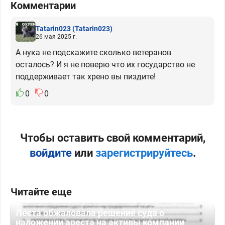
Комментарии
Tatarin023
(Tatarin023)
26 мая 2025 г.
А нука не подскажите сколько ветеранов
осталось? И я не поверю что их государство не
поддерживает так хрено вы пиздите!
0
0
Чтобы оставить свой комментарий,
войдите
или
зарегистрируйтесь
.
Читайте еще
Леста обжаловала решение суда о
наложении ареста на активы компании