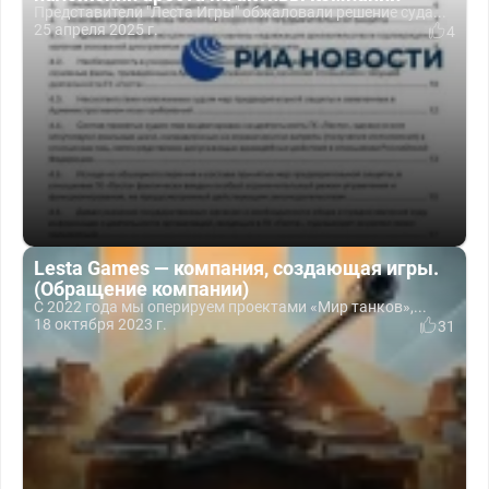
Представители "Леста Игры" обжаловали решение суда...
25 апреля 2025 г.
4
Lesta Games — компания, создающая игры.
(Обращение компании)
С 2022 года мы оперируем проектами «Мир танков»,...
18 октября 2023 г.
31