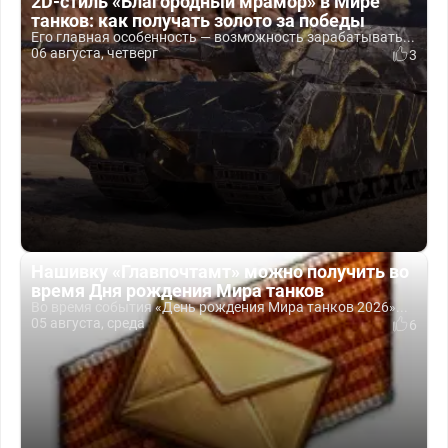
2D-стиль «Благородный мрамор» в Мире
танков: как получать золото за победы
Его главная особенность — возможность зарабатывать...
06 августа, четверг
3
Нашивку «Главпочтамт» можно получить во
время Дня рождения Мира танков
Во время события «День рождения Мира танков 2026»...
05 августа, среда
6