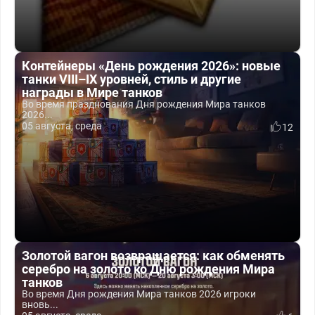
Контейнеры «День рождения 2026»: новые
танки VIII–IX уровней, стиль и другие
награды в Мире танков
Во время празднования Дня рождения Мира танков
2026...
05 августа, среда
12
Золотой вагон возвращается: как обменять
серебро на золото ко Дню рождения Мира
танков
Во время Дня рождения Мира танков 2026 игроки
вновь...