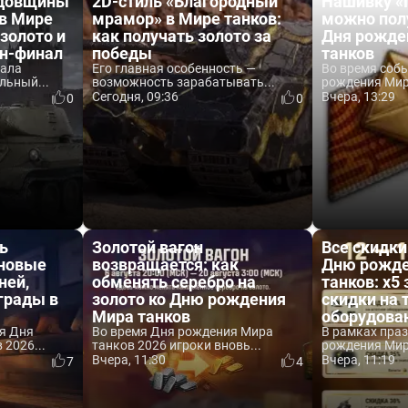
одовщины
2D-стиль «Благородный
Нашивку «
 в Мире
мрамор» в Мире танков:
можно пол
 золото и
как получать золото за
Дня рожде
йн-финал
победы
танков
вала
Его главная особенность —
Во время соб
льный...
возможность зарабатывать...
рождения Мира
Сегодня, 09:36
Вчера, 13:29
0
0
ь
Золотой вагон
Все скидки
 новые
возвращается: как
Дню рожде
ней,
обменять серебро на
танков: x5 
аграды в
золото ко Дню рождения
скидки на 
Мира танков
оборудова
я Дня
Во время Дня рождения Мира
В рамках пра
2026...
танков 2026 игроки вновь...
рождения Мира
Вчера, 11:30
Вчера, 11:19
7
4