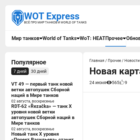
WOT Express
ВСЁ ПРО МИР ТАНКОВ И WORLD OF TANKS
Мир танков
World of Tanks
WoT: HEAT
Прочее
Обнов
Популярное
Главная
/
Прочее
/
Новости 
Новая карт
7 дней
30 дней
24 июня
565
9
VT 49 — первый танк новой
ветки автопушек Сборной
наций в Мире танков
02 августа, воскресенье
RDT-62 «Řezačka» — танк X
уровня новой ветки
автопушек Сборной наций в
Мире танков
02 августа, воскресенье
Новый танк X уровня
«Проект Васильева» станет