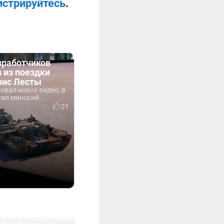
истрируйтесь
.
зработчиков
 из поездки
фис Лесты
овал новое видео, в
ил минский...
21