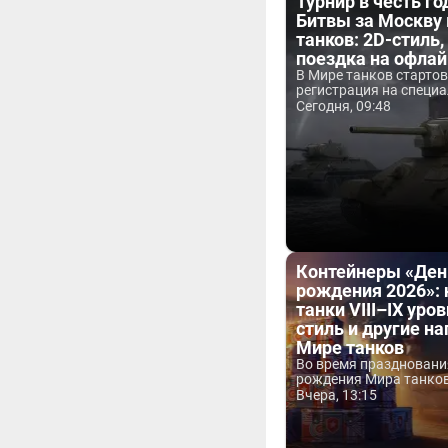
Турнир в честь г
Битвы за Москву
танков: 2D-стиль,
поездка на офла
В Мире танков старто
регистрация на специа
Сегодня, 09:48
Контейнеры «Ден
рождения 2026»:
танки VIII–IX уров
стиль и другие н
Мире танков
Во время праздновани
рождения Мира танков 
Вчера, 13:15