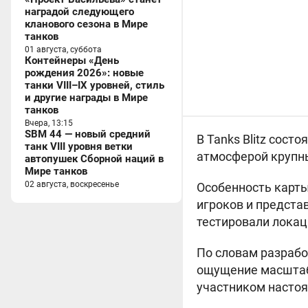
наградой следующего
кланового сезона в Мире
танков
01 августа, суббота
Контейнеры «День
рождения 2026»: новые
танки VIII–IX уровней, стиль
и другие награды в Мире
танков
Вчера, 13:15
SBM 44 — новый средний
В Tanks Blitz сост
танк VIII уровня ветки
атмосферой крупн
автопушек Сборной наций в
Мире танков
02 августа, воскресенье
Особенность карты
игроков и предста
тестировали локац
По словам разрабо
ощущение масштабн
участником настоя