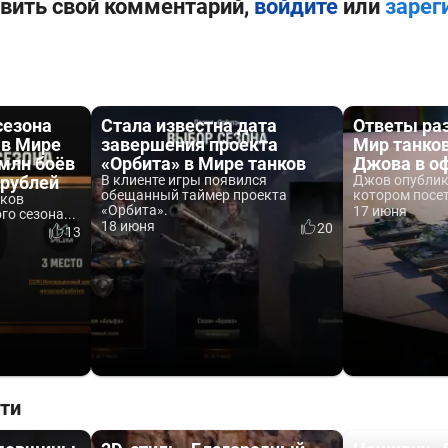
вить свой комментарий,
войдите
или
зарег
сезона
Стала известна дата
Ответы ра
 в Мире
завершения проекта
Мир танков
 млн боёв
«Орбита» в Мире танков
Джова в о
 рублей
В клиенте игры появился
Джов опублик
обещанный таймер проекта
котором посет
нков
«Орбита».
17 июня
о сезона...
18 июня
20
13
ти