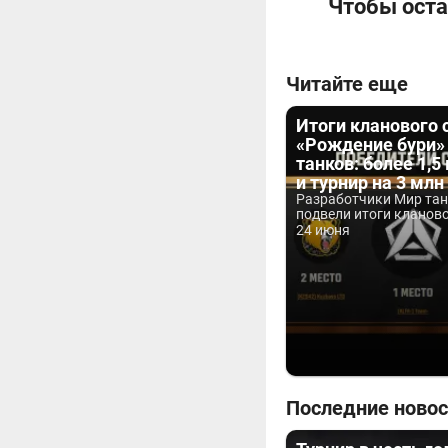
Чтобы оста
Читайте еще
Итоги кланового 
«Рождение бури»
танков: более 1,5
и турнир на 3 млн
Разработчики Мир та
подвели итоги клановог
24 июня
Последние новос