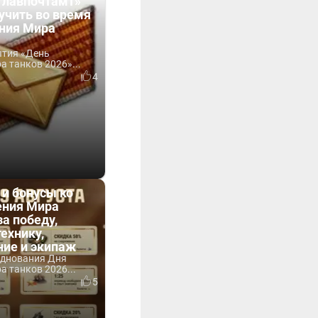
Главпочтамт»
учить во время
ния Мира
ытия «День
 танков 2026»...
4
 и бонусы ко
ния Мира
за победу,
технику,
ние и экипаж
зднования Дня
 танков 2026...
5