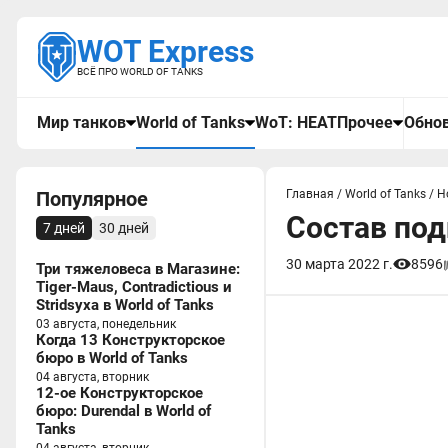
WOT Express
ВСЁ ПРО WORLD OF TANKS
Мир танков
World of Tanks
WoT: HEAT
Прочее
Обнов
Популярное
Главная
/
World of Tanks
/
Н
Состав под
7 дней
30 дней
30 марта 2022 г.
8596
Три тяжеловеса в Магазине:
Tiger-Maus, Contradictious и
Stridsyxa в World of Tanks
03 августа, понедельник
Когда 13 Конструкторское
бюро в World of Tanks
04 августа, вторник
12-ое Конструкторское
бюро: Durendal в World of
Tanks