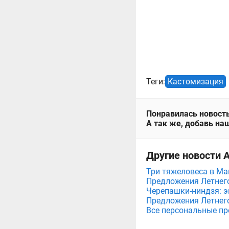
Теги:
Кастомизация
Понравилась новость
А так же, добавь наш
Другие новости А
Три тяжеловеса в Мага
Предложения Летнего 
Черепашки-ниндзя: э
Предложения Летнего 
Все персональные пр