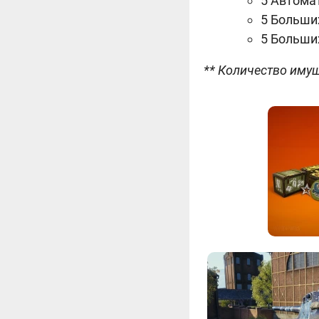
5 Автома
5 Больши
5 Больши
** Количество имущ