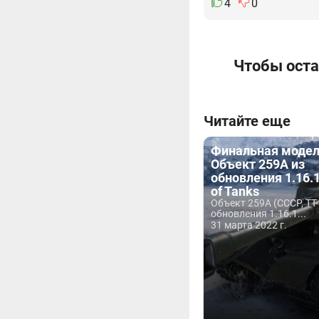
4
0
Чтобы оста
Читайте еще
Финальная модел
Объект 259А из
обновления 1.16.1
of Tanks
Объект 259А (СССР, ТТ-
обновления 1.16.1...
31 марта 2022 г.