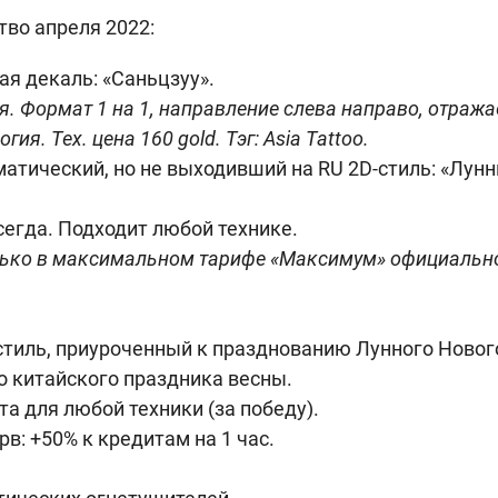
во апреля 2022:
я декаль: «Саньцзуу».
я. Формат 1 на 1, направление слева направо, отража
ия. Тех. цена 160 gold. Тэг: Asia Tattoo.
атический, но не выходивший на RU 2D-стиль: «Лунный
егда. Подходит любой технике.
лько в максимальном тарифе «Максимум» официально з
тиль, приуроченный к празднованию Лунного Новог
о китайского праздника весны.
та для любой техники (за победу).
рв: +50% к кредитам на 1 час.