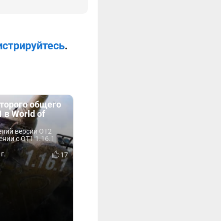
истрируйтесь
.
второго общего
1 в World of
ений версии ОТ2
ении с ОТ1 1.16.1
г.
17