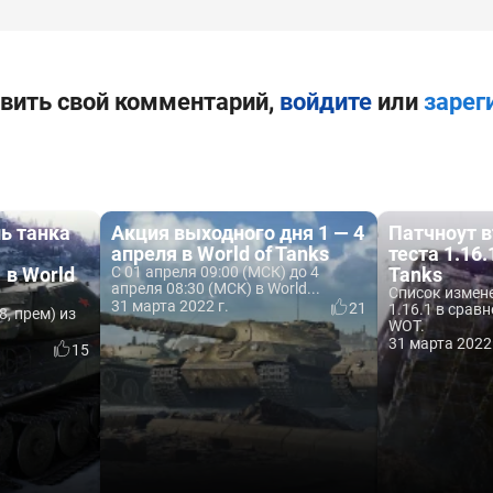
вить свой комментарий,
войдите
или
зарег
ь танка
Акция выходного дня 1 — 4
Патчноут 
апреля в World of Tanks
теста 1.16.
 в World
С 01 апреля 09:00 (МСК) до 4
Tanks
апреля 08:30 (МСК) в World...
Список измен
31 марта 2022 г.
21
1.16.1 в сравн
8, прем) из
WOT.
31 марта 2022 
15