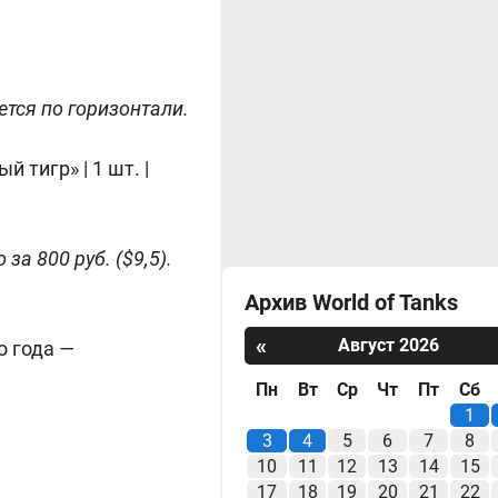
ется по горизонтали.
 тигр» | 1 шт. |
а 800 руб. ($9,5).
Архив World of Tanks
«
Август 2026
о года —
Пн
Вт
Ср
Чт
Пт
Сб
1
3
4
5
6
7
8
10
11
12
13
14
15
17
18
19
20
21
22