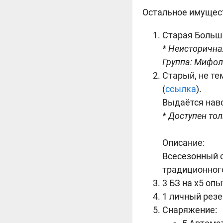
Остальное имущест
Старая Больша
* Неисторична
Группа: Мифолог
Старый, не тем
(
ссылка
).
Выдаётся навс
* Доступен то
Описание:
Всесезонный с
традиционног
3 БЗ на х5 опы
1 личный резе
Снаряжение: