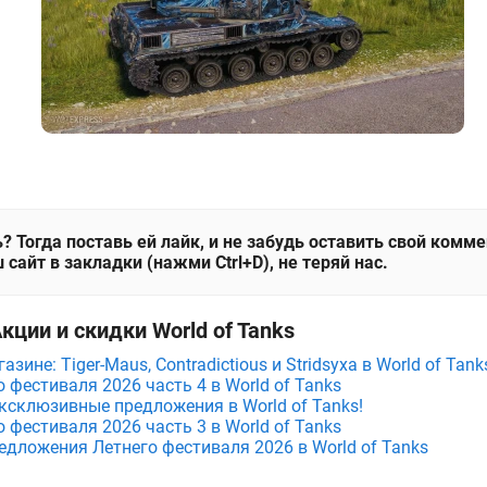
? Тогда поставь ей лайк, и не забудь оставить свой комм
 сайт в закладки (нажми Ctrl+D), не теряй нас.
кции и скидки World of Tanks
зине: Tiger-Maus, Contradictious и Stridsyxa в World of Tank
фестиваля 2026 часть 4 в World of Tanks
ксклюзивные предложения в World of Tanks!
фестиваля 2026 часть 3 в World of Tanks
едложения Летнего фестиваля 2026 в World of Tanks