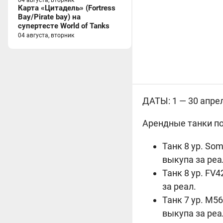
04 августа, вторник
Карта «Цитадель» (Fortress
Bay/Pirate bay) на
супертесте World of Tanks
04 августа, вторник
ДАТЫ: 1 — 30 апрел
Арендные танки под
Танк 8 ур. So
выкупа за реа
Танк 8 ур. FV
за реал.
Танк 7 ур. M5
выкупа за реа