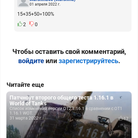
01 апреля 2022 г.
15+35+50=100%
2
0
Чтобы оставить свой комментарий,
войдите
или
зарегистрируйтесь
.
Читайте еще
Патчноут второго общего теста 1.16.1 в
World of Tanks
Список изменений версии ОТ2 1.16.1 в сравнении с ОТ1
1.16.1 WOT.
31 марта 2022 г.
17