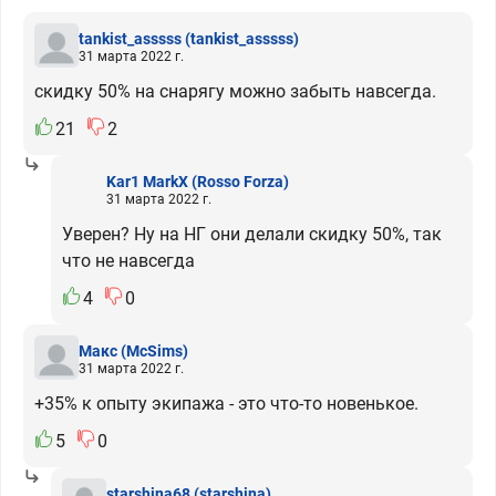
tankist_asssss
(tankist_asssss)
31 марта 2022 г.
скидку 50% на снарягу можно забыть навсегда.
21
2
Kar1 MarkX
(Rosso Forza)
31 марта 2022 г.
Уверен? Ну на НГ они делали скидку 50%, так
что не навсегда
4
0
Макс
(McSims)
31 марта 2022 г.
+35% к опыту экипажа - это что-то новенькое.
5
0
starshina68
(starshina)