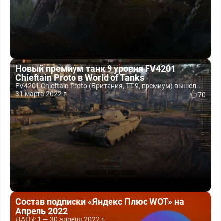
Новый премиум танк 9 уровня FV4201
Chieftain Proto в World of Tanks
FV4201 Chieftain Proto (Британия, ТТ-9, премиум) вышел...
31 марта 2022 г.
70
Состав подписки «Яндекс Плюс WOT» на
Апрель 2022
ДАТЫ: 1 — 30 апреля 2022 г.