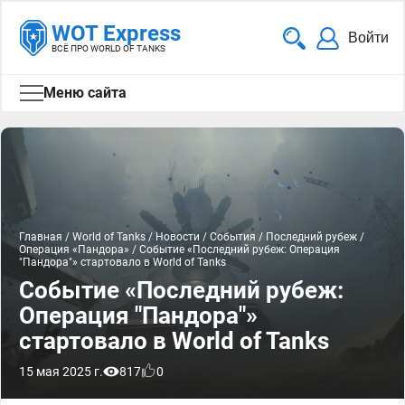
WOT Express
Войти
ВСЁ ПРО WORLD OF TANKS
Меню сайта
Главная
/
World of Tanks
/
Новости
/
События
/
Последний рубеж
/
Операция «Пандора»
/
Событие «Последний рубеж: Операция
"Пандора"» стартовало в World of Tanks
Событие «Последний рубеж:
Операция "Пандора"»
стартовало в World of Tanks
15 мая 2025 г.
817
0