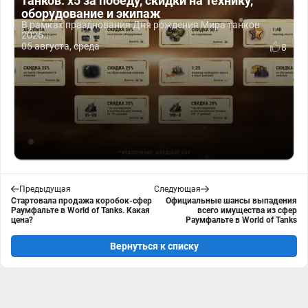
танков: x5 за победу, скидки на технику,
оборудование и экипаж
В рамках празднования Дня рождения Мира танков
2026...
05 августа, среда
8
Предыдущая
Следующая
Стартовала продажа коробок-сфер
Официальные шансы выпадения
Раумфальте в World of Tanks. Какая
всего имущества из сфер
цена?
Раумфальте в World of Tanks
Вернуться к списку