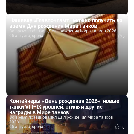
Нашивку «Главпочтамт» можно получить во
время Дня рождения Мира танков
Во время события «День рождения Мира танков 2026»...
05 августа, среда
5
Контейнеры «День рождения 2026»: новые
танки VIII–IX уровней, стиль и другие
награды в Мире танков
Во время празднования Дня рождения Мира танков
2026...
05 августа, среда
10