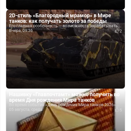
2D-стиль «Благородный мрамор» в Мире
танков: как получать золото за победы
Его главная особенность — возможность зарабатывать...
Вчера, 09:36
2
Нашивку «Главпочтамт» можно получить во
время Дня рождения Мира танков
Во время события «День рождения Мира танков 2026»...
05 августа, среда
5