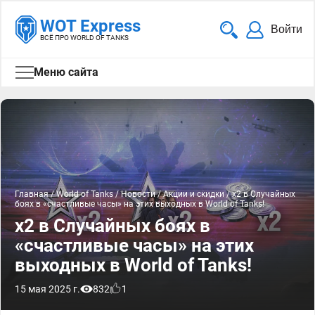
WOT Express
Войти
ВСЁ ПРО WORLD OF TANKS
Меню сайта
Главная
/
World of Tanks
/
Новости
/
Акции и скидки
/
x2 в Случайных
боях в «счастливые часы» на этих выходных в World of Tanks!
x2 в Случайных боях в
«счастливые часы» на этих
выходных в World of Tanks!
15 мая 2025 г.
832
1