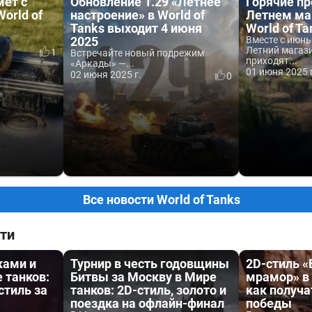
мёт с
Обновление 1.29 «Летнее
Горячие п
orld of
настроение» в World of
Летнем ма
Tanks выходит 4 июня
World of Ta
2025
Вместе с июнь
Летний магаз
1
Встречайте новый подрежим
приходят...
«Аркады» —...
01 июня 2025 
02 июня 2025 г.
0
Все новости World of Tanks
ти
ками и
Турнир в честь годовщины
2D-стиль 
 танков:
Битвы за Москву в Мире
мрамор» в 
стиль за
танков: 2D-стиль, золото и
как получа
поездка на офлайн-финал
победы