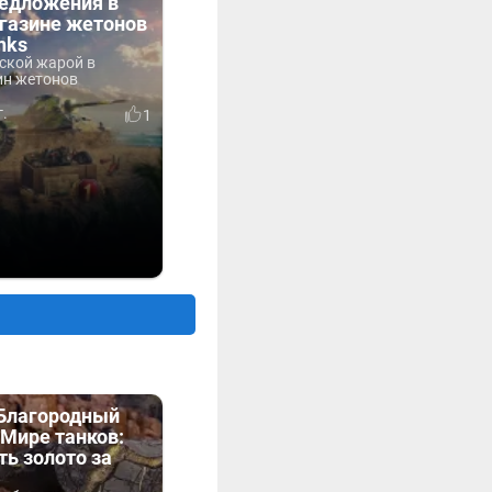
редложения в
газине жетонов
nks
ской жарой в
ин жетонов
г.
1
«Благородный
Мире танков:
ть золото за