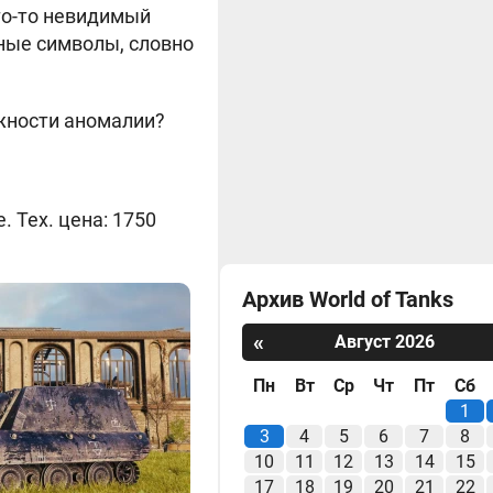
кто-то невидимый
ные символы, словно
жности аномалии?
 Тех. цена: 1750
Архив World of Tanks
«
Август 2026
Пн
Вт
Ср
Чт
Пт
Сб
1
3
4
5
6
7
8
10
11
12
13
14
15
17
18
19
20
21
22