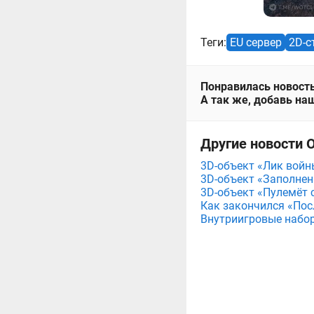
Теги:
EU сервер
2D-с
Понравилась новость
А так же, добавь наш
Другие новости О
3D-объект «Лик войны
3D-объект «Заполнен
3D-объект «Пулемёт с
Как закончился «Посл
Внутриигровые набор