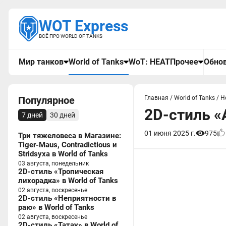
WOT Express
ВСЁ ПРО WORLD OF TANKS
Мир танков
World of Tanks
WoT: HEAT
Прочее
Обнов
Популярное
Главная
/
World of Tanks
/
Н
2D-стиль «
7 дней
30 дней
01 июня 2025 г.
975
Три тяжеловеса в Магазине:
Tiger-Maus, Contradictious и
Stridsyxa в World of Tanks
03 августа, понедельник
2D-стиль «Тропическая
лихорадка» в World of Tanks
02 августа, воскресенье
2D-стиль «Неприятности в
раю» в World of Tanks
02 августа, воскресенье
2D-стиль «Татау» в World of