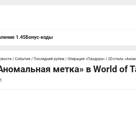
ление 1.45
Бонус-коды
овости
/
События
/
Последний рубеж
/
Операция «Пандора»
/
2D-стиль «Аном
Аномальная метка» в World of T
1