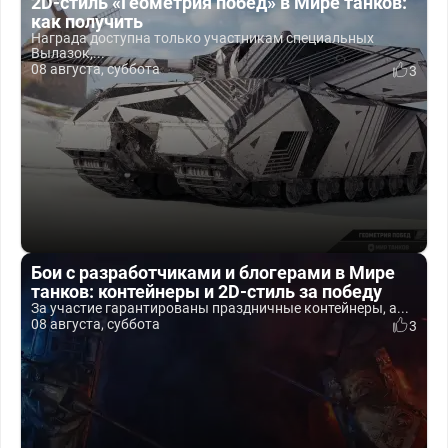
2D-стиль «Геометрия побед» в Мире танков:
как получить
Награда доступна только участникам специальных
Вылазок,...
08 августа, суббота
3
Бои с разработчиками и блогерами в Мире
танков: контейнеры и 2D-стиль за победу
За участие гарантированы праздничные контейнеры, а...
08 августа, суббота
3