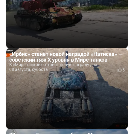
«Ирбис» станет новой наградой «Натиска» —
советский тяж X уровня в Мире танков
В «Мире танков» готовят новую награду для...
08 августа, суббота
5