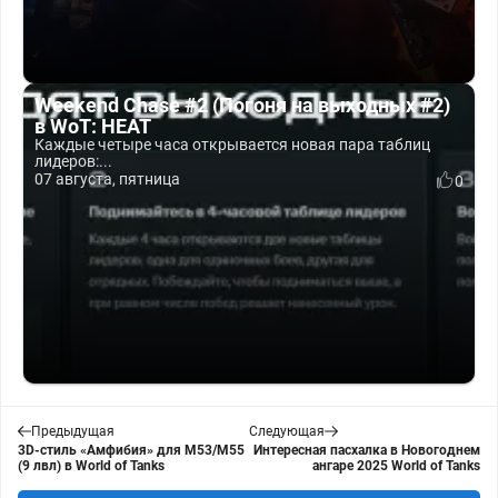
Weekend Chase #2 (Погоня на выходных #2)
в WoT: HEAT
Каждые четыре часа открывается новая пара таблиц
лидеров:...
07 августа, пятница
0
Предыдущая
Следующая
3D-стиль «Амфибия» для M53/M55
Интересная пасхалка в Новогоднем
(9 лвл) в World of Tanks
ангаре 2025 World of Tanks