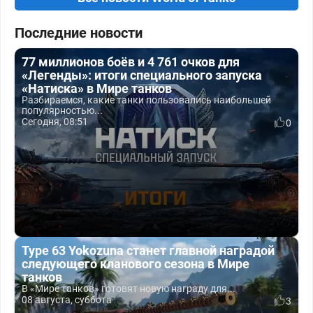
Последние новости
77 миллионов боёв и 4 761 очков для
«Легенды»: итоги специального запуска
«Натиска» в Мире танков
Разбираемся, какие танки пользовались наибольшей
популярностью...
Сегодня, 08:51
0
Type 63 Yokozuna станет главной наградой
следующего кланового сезона в Мире
танков
В «Мире танков» готовят новую награду для...
08 августа, суббота
3