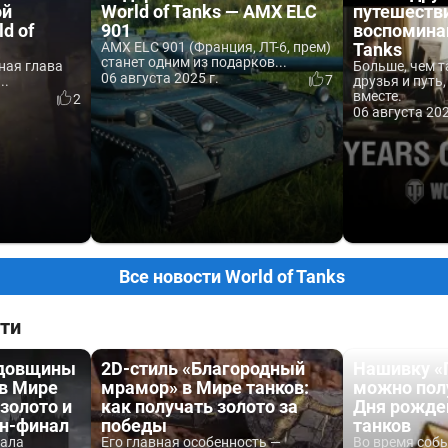
ой
World of Tanks — AMX ELC
путешеств
d of
901
воспомина
AMX ELC 901 (Франция, ЛТ-6, прем)
Tanks
станет одним из подарков...
ная глава
Больше, чем т
06 августа 2025 г.
7
..
друзья и путь
вместе.
2
06 августа 202
Все новости World of Tanks
ти
одовщины
2D-стиль «Благородный
Нашивку «
 в Мире
мрамор» в Мире танков:
можно пол
 золото и
как получать золото за
Дня рожде
йн-финал
победы
танков
вала
Его главная особенность —
Во время соб