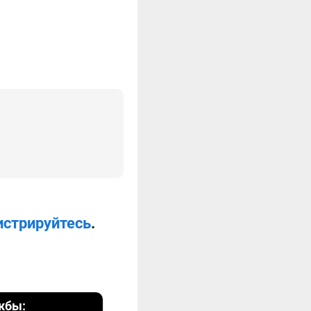
истрируйтесь
.
жбы: