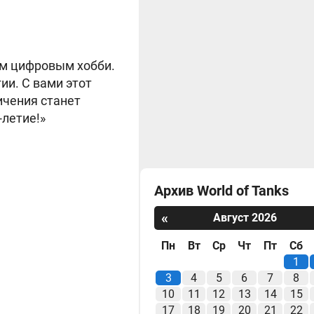
им цифровым хобби.
ии. С вами этот
ичения станет
-летие!»
Архив World of Tanks
«
Август 2026
Пн
Вт
Ср
Чт
Пт
Сб
1
3
4
5
6
7
8
10
11
12
13
14
15
17
18
19
20
21
22