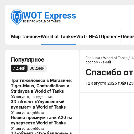
WOT Express
ВСЁ ПРО WORLD OF TANKS
Мир танков
World of Tanks
WoT: HEAT
Прочее
Обнов
Популярное
Главная
/
World of Tanks
/
Н
воспоминаний
7 дней
30 дней
Спасибо от
Три тяжеловеса в Магазине:
12 августа 2025 г.
125
Tiger-Maus, Contradictious и
Stridsyxa в World of Tanks
03 августа, понедельник
3D-объект «Улучшенный
пулемёт» в World of Tanks
01 августа, суббота
Новый премиум танк A20 на
супертесте World of Tanks
01 августа, суббота
3D-объект «Эхо-баллоны» в