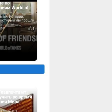
ие по
ниям World of
анки. Истории,
, который мы прошли
5 г.
1
Главпочтамт»
учить во время
ния Мира
ытия «День