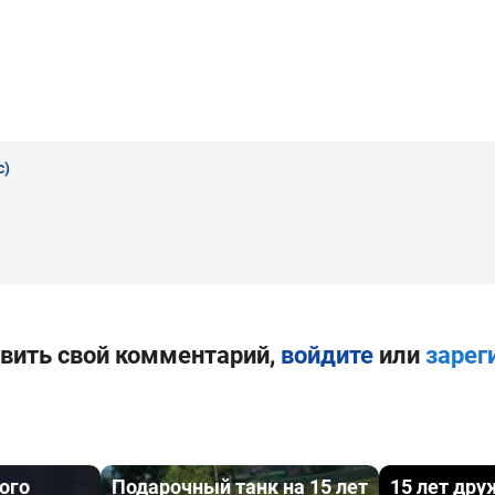
с)
вить свой комментарий,
войдите
или
зарег
ого
Подарочный танк на 15 лет
15 лет дру