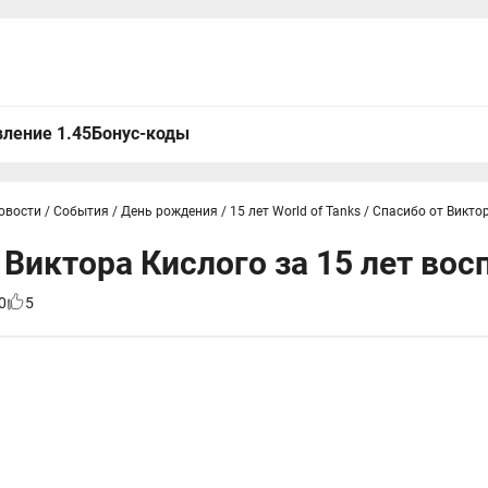
ление 1.45
Бонус-коды
овости
/
События
/
День рождения
/
15 лет World of Tanks
/
Спасибо от Виктор
 Виктора Кислого за 15 лет во
0
5