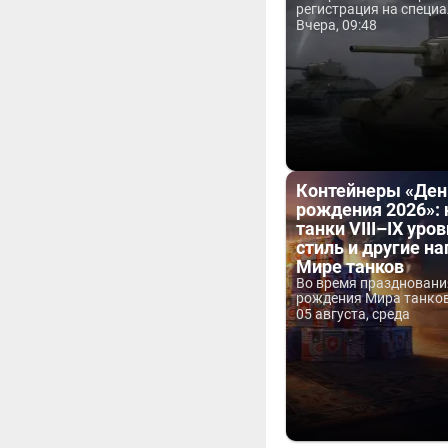
регистрация на специа
Вчера, 09:48
Контейнеры «Ден
рождения 2026»:
танки VIII–IX уров
стиль и другие н
Мире танков
Во время праздновани
рождения Мира танков 
05 августа, среда