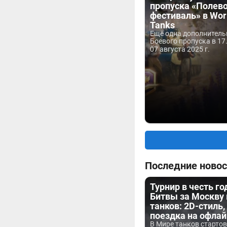
пропуска «Полев
фестиваль» в Worl
Tanks
Ещё одна дополнитель
Боевого пропуска в 17.
07 августа 2025 г.
Последние новос
Турнир в честь г
Битвы за Москву
танков: 2D-стиль,
поездка на офла
В Мире танков старто