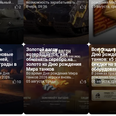
льный...
возможность зарабатывать...
рождения Мира
Вчера, 09:36
05 августа, ср
2
2
ь
Золотой вагон
Все скидки
 новые
возвращается: как
Дню рожде
ней,
обменять серебро на
танков: x5 
аграды в
золото ко Дню рождения
скидки на 
Мира танков
оборудова
я Дня
Во время Дня рождения Мира
В рамках пра
2026...
танков 2026 игроки вновь...
рождения Мира
05 августа, среда
05 августа, ср
10
5