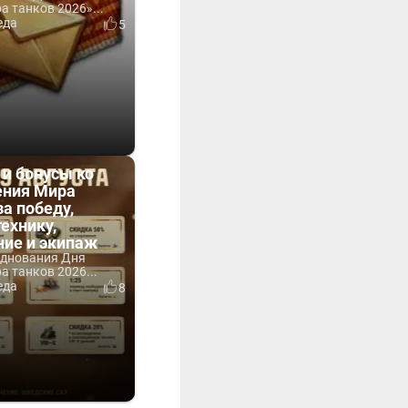
 танков 2026»...
еда
5
 и бонусы ко
ния Мира
за победу,
технику,
ние и экипаж
зднования Дня
 танков 2026...
еда
8