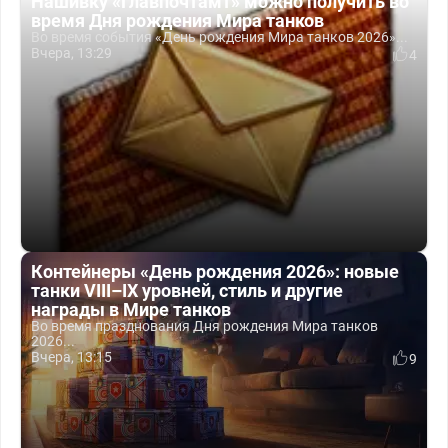
Нашивку «Главпочтамт» можно получить во
время Дня рождения Мира танков
Во время события «День рождения Мира танков 2026»...
Вчера, 13:29
4
Контейнеры «День рождения 2026»: новые
танки VIII–IX уровней, стиль и другие
награды в Мире танков
Во время празднования Дня рождения Мира танков
2026...
Вчера, 13:15
9