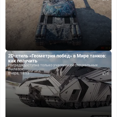
2D-стиль «Геометрия побед» в Мире танков:
как получить
Награда доступна только участникам специальных
Вылазок,...
Вчера, 18:13
1