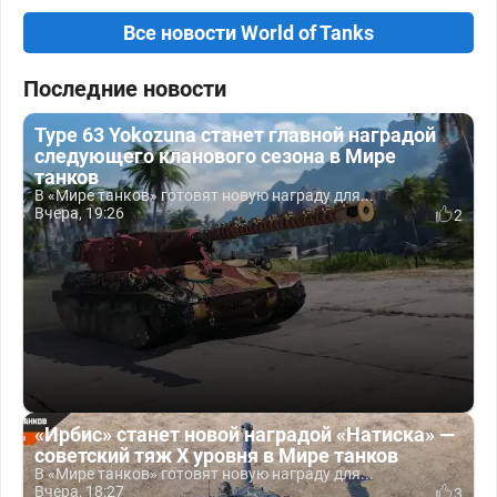
Все новости World of Tanks
Последние новости
Type 63 Yokozuna станет главной наградой
следующего кланового сезона в Мире
танков
В «Мире танков» готовят новую награду для...
Вчера, 19:26
2
«Ирбис» станет новой наградой «Натиска» —
советский тяж X уровня в Мире танков
В «Мире танков» готовят новую награду для...
Вчера, 18:27
3