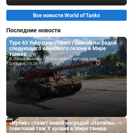
Все новости World of Tanks
Последние новости
Type 63 Yokozuna станет главной наградой
следующего кланового сезона в Мире
танков
В «Мире танков» готовят новую награду для...
Сегодня, 19:26
1
«Ирбис» станет новой наградой «Натиска» —
советский тяж X уровня в Мире танков