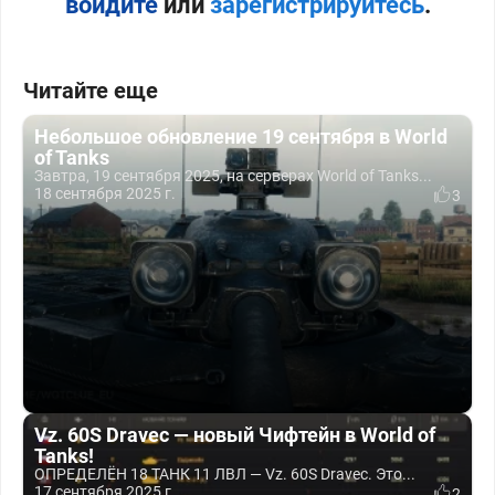
войдите
или
зарегистрируйтесь
.
Читайте еще
Небольшое обновление 19 сентября в World
of Tanks
Завтра, 19 сентября 2025, на серверах World of Tanks...
18 сентября 2025 г.
3
Vz. 60S Dravec — новый Чифтейн в World of
Tanks!
ОПРЕДЕЛЁН 18 ТАНК 11 ЛВЛ — Vz. 60S Dravec. Это...
17 сентября 2025 г.
2