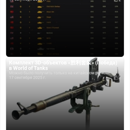
Комплект 3D-объектов «胜利套装» (Победа)
в World of Tanks
Можно было получить только на китайском регионе...
17 сентября 2025 г.
1