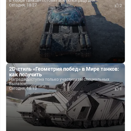
В «Мире танков» готовят новую награду для...
Сегодня, 18:27
2
2D-стиль «Геометрия побед» в Мире танков:
как получить
Награда доступна только участникам специальных
Вылазок,...
Сегодня, 18:13
1