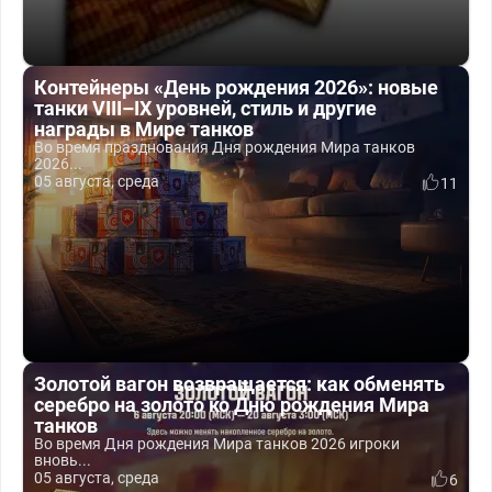
Контейнеры «День рождения 2026»: новые
танки VIII–IX уровней, стиль и другие
награды в Мире танков
Во время празднования Дня рождения Мира танков
2026...
05 августа, среда
11
Золотой вагон возвращается: как обменять
серебро на золото ко Дню рождения Мира
танков
Во время Дня рождения Мира танков 2026 игроки
вновь...
05 августа, среда
6